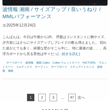
波情報 湘南 / サイズアップ / 良いうねり /
MMLパフォーマンス
2025年12月24日
こんばんは。今日は午後から1R。 序盤はコンスタントに胸サイズ、
夕方前にはさらにサイズアップしブレイクの数も増えました。 切れ
た波がとても多く、綺麗な壁がそこら中に。 特に最後の波、、、高
浮力ボードから見る景色は中々だっ
[…続きを読む]
サーフボード
、
波情報 湘南
Coltex
、
Coltex.ウェットスーツ
、
FACTORA.
、
ウエッ
トスーツ
、
コルテックス
、
サーフィン
、
サーフボード
、
スチュアートスミス
、
波情
報 湘南
1
2
3
…
47
次へ