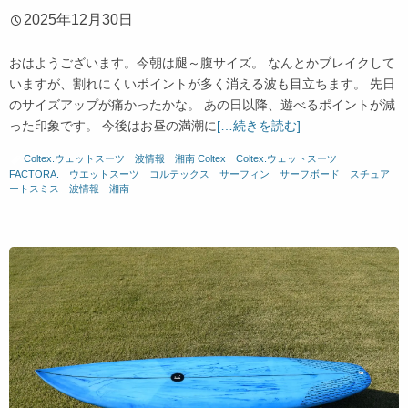
2025年12月30日
おはようございます。今朝は腿～腹サイズ。 なんとかブレイクして
いますが、割れにくいポイントが多く消える波も目立ちます。 先日
のサイズアップが痛かったかな。 あの日以降、遊べるポイントが減
った印象です。 今後はお昼の満潮に
[…続きを読む]
Coltex.ウェットスーツ
、
波情報 湘南
Coltex
、
Coltex.ウェットスーツ
、
FACTORA.
、
ウエットスーツ
、
コルテックス
、
サーフィン
、
サーフボード
、
スチュア
ートスミス
、
波情報 湘南