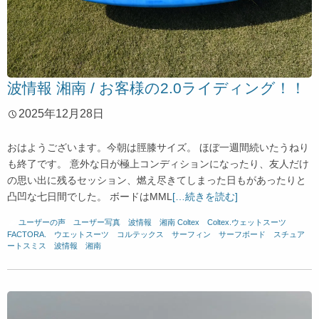
波情報 湘南 / お客様の2.0ライディング！！
2025年12月28日
おはようございます。今朝は脛膝サイズ。 ほぼ一週間続いたうねり
も終了です。 意外な日が極上コンディションになったり、友人だけ
の思い出に残るセッション、燃え尽きてしまった日もがあったりと
凸凹な七日間でした。 ボードはMML
[…続きを読む]
ユーザーの声
、
ユーザー写真
、
波情報 湘南
Coltex
、
Coltex.ウェットスーツ
、
FACTORA.
、
ウエットスーツ
、
コルテックス
、
サーフィン
、
サーフボード
、
スチュア
ートスミス
、
波情報 湘南