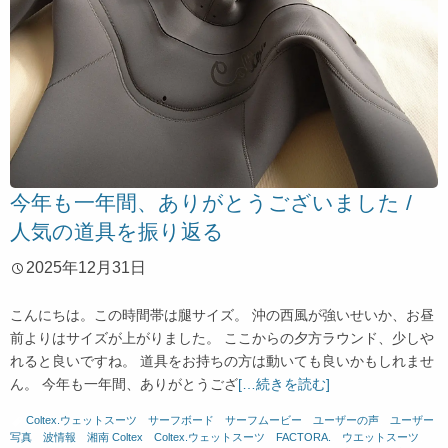
今年も一年間、ありがとうございました /
人気の道具を振り返る
2025年12月31日
こんにちは。この時間帯は腿サイズ。 沖の西風が強いせいか、お昼
前よりはサイズが上がりました。 ここからの夕方ラウンド、少しや
れると良いですね。 道具をお持ちの方は動いても良いかもしれませ
ん。 今年も一年間、ありがとうござ
[…続きを読む]
Coltex.ウェットスーツ
、
サーフボード
、
サーフムービー
、
ユーザーの声
、
ユーザー
写真
、
波情報 湘南
Coltex
、
Coltex.ウェットスーツ
、
FACTORA.
、
ウエットスーツ
、