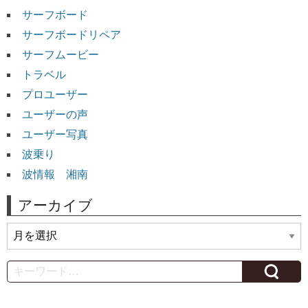
サーフボード
サーフボードリペア
サーフムービー
トラベル
プロユーザー
ユーザーの声
ユーザー写真
波乗り
波情報 湘南
アーカイブ
ア
ー
カ
Search
イ
ブ