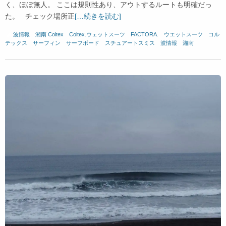
く、ほぼ無人。 ここは規則性あり、アウトするルートも明確だっ
た。 チェック場所正
[…続きを読む]
波情報 湘南
Coltex
、
Coltex.ウェットスーツ
、
FACTORA.
、
ウエットスーツ
、
コル
テックス
、
サーフィン
、
サーフボード
、
スチュアートスミス
、
波情報 湘南