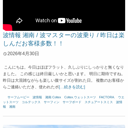
波情報 湘南 / 波マスターの波乗り / 昨日は楽
しんだお客様多数！！
2026年4月30日
こんにちは。今日はほぼフラット、久しぶりにしっかりと無くなり
ました。 この感じは終日厳しいかと思います。 明日に期待ですね。
昨日は大混雑ながらも楽しい腹サイズが割れた日。 複数のお客様か
らご連絡いただき、使われたボ
[…続きを読む]
サーフムービー
、
波情報 湘南
Coltex
、
Coltex.ウェットスーツ
、
FACTORA.
、
ウエ
ットスーツ
、
コルテックス
、
サーフィン
、
サーフボード
、
スチュアートスミス
、
波情
報 湘南