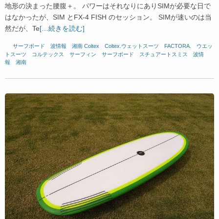
地形の決まった腰腹＋。 パワーはそれなりにありSIMが必要な日で
はなかったが、SIM とFX-4 FISH のセッション。 SIMが速いのは当
然だが、Te
[…続きを読む]
サーフボード
、
波情報 湘南
Coltex
、
Coltex.ウェットスーツ
、
FACTORA.
、
ウエッ
トスーツ
、
コルテックス
、
サーフィン
、
サーフボード
、
スチュアートスミス
、
波情
報 湘南