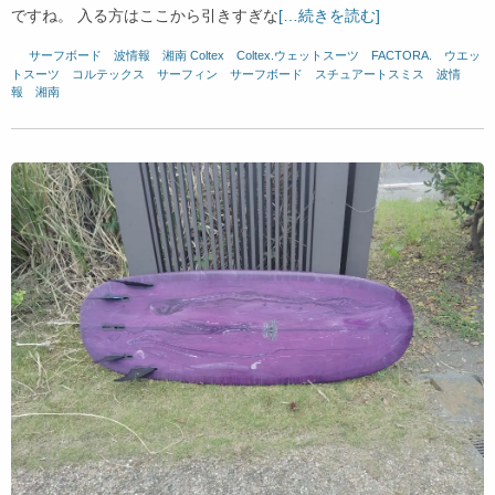
ですね。 入る方はここから引きすぎな
[…続きを読む]
サーフボード
、
波情報 湘南
Coltex
、
Coltex.ウェットスーツ
、
FACTORA.
、
ウエッ
トスーツ
、
コルテックス
、
サーフィン
、
サーフボード
、
スチュアートスミス
、
波情
報 湘南