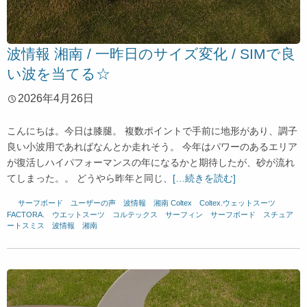
波情報 湘南 / 一昨日のサイズ変化 / SIMで良
い波を当てる☆
2026年4月26日
こんにちは。今日は膝腿。 複数ポイントで手前に地形があり、調子
良い小波用であればなんとか走れそう。 今年はパワーのあるエリア
が復活しハイパフォーマンスの年になるかと期待したが、砂が流れ
てしまった。。 どうやら昨年と同じ、
[…続きを読む]
サーフボード
、
ユーザーの声
、
波情報 湘南
Coltex
、
Coltex.ウェットスーツ
、
FACTORA.
、
ウエットスーツ
、
コルテックス
、
サーフィン
、
サーフボード
、
スチュア
ートスミス
、
波情報 湘南