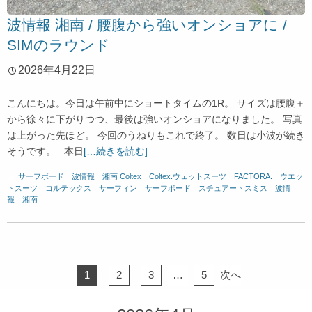
波情報 湘南 / 腰腹から強いオンショアに /
SIMのラウンド
2026年4月22日
こんにちは。今日は午前中にショートタイムの1R。 サイズは腰腹＋
から徐々に下がりつつ、最後は強いオンショアになりました。 写真
は上がった先ほど。 今回のうねりもこれで終了。 数日は小波が続き
そうです。 本日
[…続きを読む]
サーフボード
、
波情報 湘南
Coltex
、
Coltex.ウェットスーツ
、
FACTORA.
、
ウエッ
トスーツ
、
コルテックス
、
サーフィン
、
サーフボード
、
スチュアートスミス
、
波情
報 湘南
1
2
3
…
5
次へ