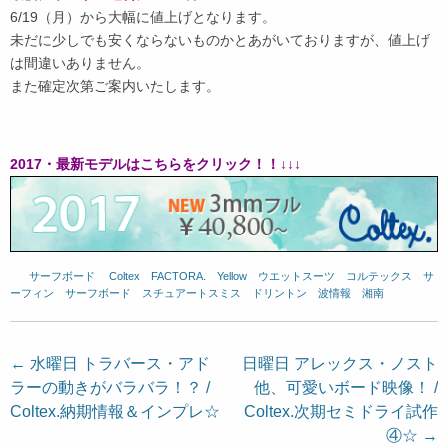
6/19（月）から大幅に値上げとなります。
未だに少しでも安くならないものかとあがいておりますが、値上げ
は間違いありません。
また確定次第ご案内いたします。
2017・最新モデルはこちらをクリック！！↓↓↓
サーフボード
、
Coltex
、
FACTORA.
、
Yellow
、
ウエットスーツ
、
コルテックス
、
サ
ーフィン
、
サーフボード
、
スチュアートスミス
、
ドリントン
、
波情報 湘南
投
←
水曜日 トラバース・アド
日曜日 アレックス・ノスト
ラーの動きがバラバラ！？ /
他、可愛いボード映像！ /
稿
Coltex.納期情報＆インプレ☆
Coltex.次期セミドライ試作
ナ
④☆
→