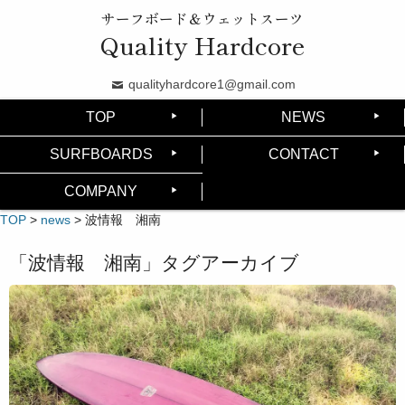
サーフボード＆ウェットスーツ
Quality Hardcore
qualityhardcore1@gmail.com
TOP
NEWS
SURFBOARDS
CONTACT
COMPANY
TOP
>
news
>
波情報 湘南
「
波情報 湘南
」タグアーカイブ