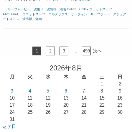
サーフムービー
、
波乗り
、
波情報 湘南
Coltex
、
Coltex.ウェットスーツ
、
FACTORA.
、
ウエットスーツ
、
コルテックス
、
サーフィン
、
サーフボード
、
スチュア
ートスミス
、
波情報 湘南
1
2
3
…
499
次へ
2026年8月
月
火
水
木
金
土
日
1
2
3
4
5
6
7
8
9
10
11
12
13
14
15
16
17
18
19
20
21
22
23
24
25
26
27
28
29
30
31
« 7月