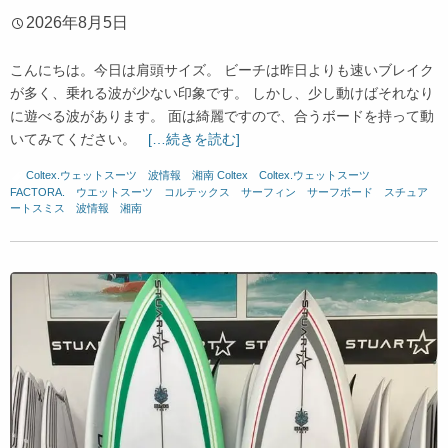
2026年8月5日
こんにちは。今日は肩頭サイズ。 ビーチは昨日よりも速いブレイク
が多く、乗れる波が少ない印象です。 しかし、少し動けばそれなり
に遊べる波があります。 面は綺麗ですので、合うボードを持って動
いてみてください。
[…続きを読む]
Coltex.ウェットスーツ
、
波情報 湘南
Coltex
、
Coltex.ウェットスーツ
、
FACTORA.
、
ウエットスーツ
、
コルテックス
、
サーフィン
、
サーフボード
、
スチュア
ートスミス
、
波情報 湘南