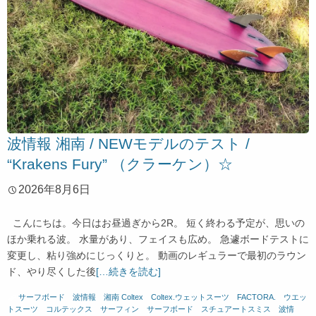
波情報 湘南 / NEWモデルのテスト /
“Krakens Fury” （クラーケン）☆
2026年8月6日
こんにちは。今日はお昼過ぎから2R。 短く終わる予定が、思いの
ほか乗れる波。 水量があり、フェイスも広め。 急遽ボードテストに
変更し、粘り強めにじっくりと。 動画のレギュラーで最初のラウン
ド、やり尽くした後
[…続きを読む]
サーフボード
、
波情報 湘南
Coltex
、
Coltex.ウェットスーツ
、
FACTORA.
、
ウエッ
トスーツ
、
コルテックス
、
サーフィン
、
サーフボード
、
スチュアートスミス
、
波情