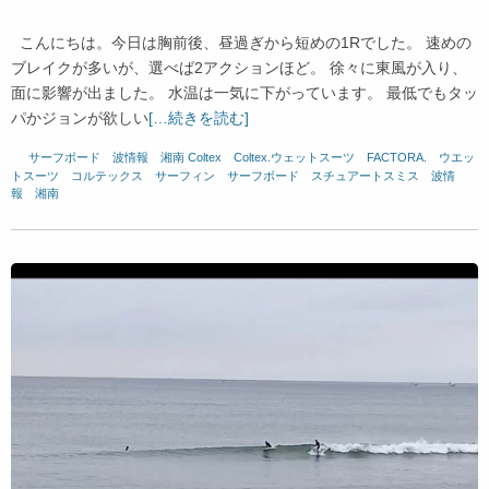
こんにちは。今日は胸前後、昼過ぎから短めの1Rでした。 速めの
ブレイクが多いが、選べば2アクションほど。 徐々に東風が入り、
面に影響が出ました。 水温は一気に下がっています。 最低でもタッ
パかジョンが欲しい
[…続きを読む]
サーフボード
、
波情報 湘南
Coltex
、
Coltex.ウェットスーツ
、
FACTORA.
、
ウエッ
トスーツ
、
コルテックス
、
サーフィン
、
サーフボード
、
スチュアートスミス
、
波情
報 湘南