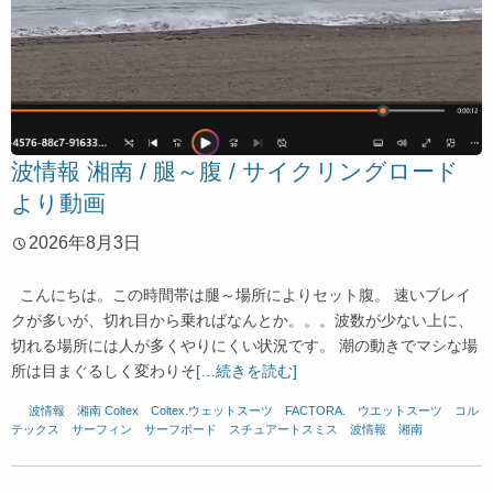
波情報 湘南 / 腿～腹 / サイクリングロード
より動画
2026年8月3日
こんにちは。この時間帯は腿～場所によりセット腹。 速いブレイ
クが多いが、切れ目から乗ればなんとか。。。波数が少ない上に、
切れる場所には人が多くやりにくい状況です。 潮の動きでマシな場
所は目まぐるしく変わりそ
[…続きを読む]
波情報 湘南
Coltex
、
Coltex.ウェットスーツ
、
FACTORA.
、
ウエットスーツ
、
コル
テックス
、
サーフィン
、
サーフボード
、
スチュアートスミス
、
波情報 湘南