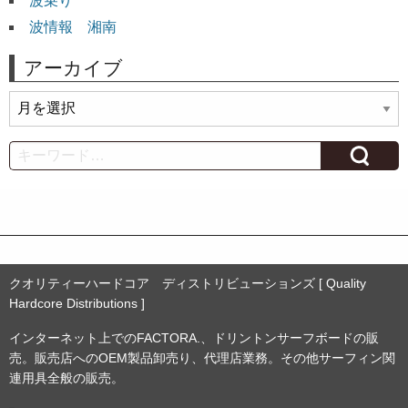
波乗り
波情報 湘南
アーカイブ
ア
ー
カ
Search
イ
ブ
クオリティーハードコア ディストリビューションズ [ Quality
Hardcore Distributions ]
インターネット上でのFACTORA.、ドリントンサーフボードの販
売。販売店へのOEM製品卸売り、代理店業務。その他サーフィン関
連用具全般の販売。