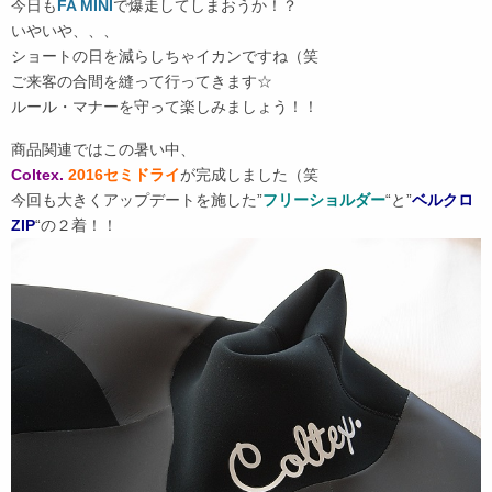
今日も
FA MINI
で爆走してしまおうか！？
いやいや、、、
ショートの日を減らしちゃイカンですね（笑
ご来客の合間を縫って行ってきます☆
ルール・マナーを守って楽しみましょう！！
商品関連ではこの暑い中、
Coltex.
2016セミドライ
が完成しました（笑
今回も大きくアップデートを施した”
フリーショルダー
“と”
ベルクロ
ZIP
“の２着！！