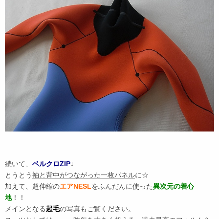
続いて、
ベルクロZIP
↓
とうとう
袖と背中がつながった一枚パネル
に☆
加えて、超伸縮の
エアNESL
をふんだんに使った
異次元の着心
地
！！
メインとなる
起毛
の写真もご覧ください。