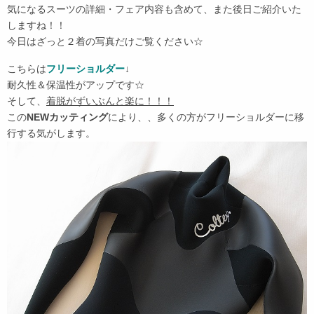
気になるスーツの詳細・フェア内容も含めて、また後日ご紹介いた
しますね！！
今日はざっと２着の写真だけご覧ください☆
こちらは
フリーショルダー
↓
耐久性＆保温性がアップです☆
そして、
着脱がずいぶんと楽に！！！
この
NEWカッティング
により、、多くの方がフリーショルダーに移
行する気がします。