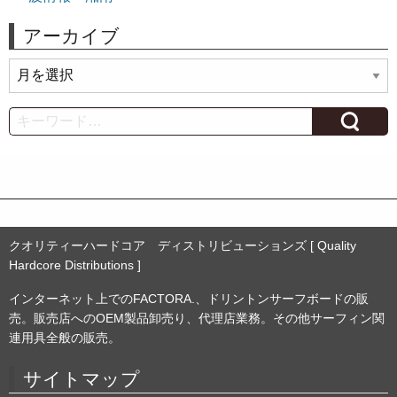
アーカイブ
ア
ー
カ
Search
イ
ブ
クオリティーハードコア ディストリビューションズ [ Quality
Hardcore Distributions ]
インターネット上でのFACTORA.、ドリントンサーフボードの販
売。販売店へのOEM製品卸売り、代理店業務。その他サーフィン関
連用具全般の販売。
サイトマップ