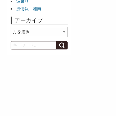
波乗り
波情報 湘南
アーカイブ
ア
ー
カ
Search
イ
ブ