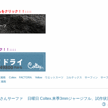
をクリック！！↓↓↓↓
ク！！
↓↓↓↓
 湘南
、
Coltex
、
FACTORA.
、
Yellow
、
ウエットスーツ
、
コルテックス
、
サーフィン
、
サー
 湘南
じさんサーファ
日曜日 Coltex.来季3mmジャージフル、試作状
③