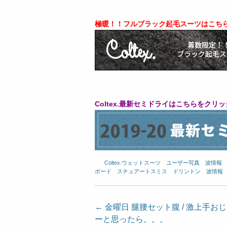
極暖！！フルブラック起毛スーツはこちら
Coltex.
最新セミドライはこちらをクリッ
Coltex.ウェットスーツ
、
ユーザー写真
、
波情報
ボード
、
スチュアートスミス
、
ドリントン
、
波情報
投
←
金曜日 腿腰セット腹 / 激上手お
ーと思ったら。。。
稿