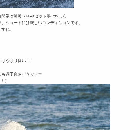
間帯は膝腿～MAXセット腰↓サイズ。
り、ショートには厳しいコンディションです。
ですね。
ンはやはり良い！！
ても調子良さそうです☆
！！）