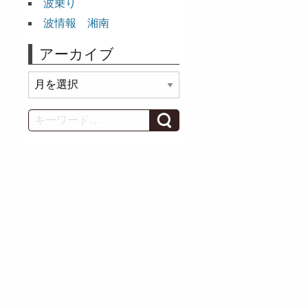
波乗り
波情報 湘南
アーカイブ
ア
ー
カ
Search
イ
ブ