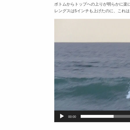
ボトムからトップへの上りが明らかに楽
レングスは5インチも上げたのに、これ
動
画
プ
レ
ー
ヤ
ー
00:00