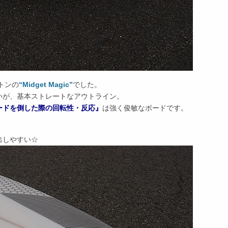
トンの
“Midget Magic”
でした。
いが、基本ストレートなアウトライン。
ードを倒した際の回転性・反応』
は強く俊敏なボードです。
出しやすい☆