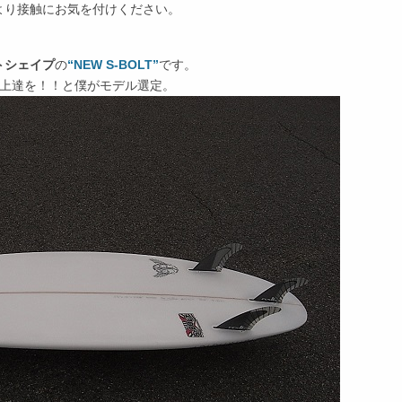
より接触にお気を付けください。
トシェイプ
の
“NEW S-BOLT”
です。
な上達を！！と僕がモデル選定。