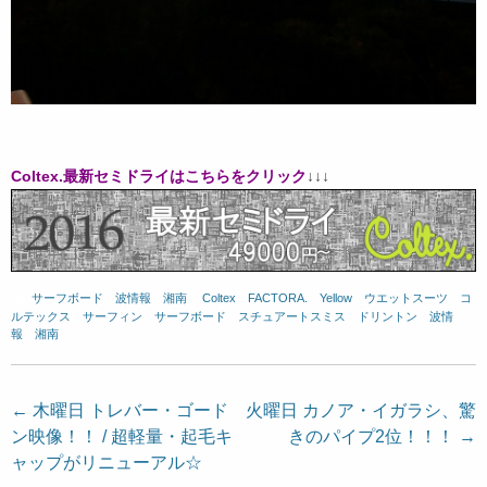
Coltex.最新セミドライはこちらをクリック
↓↓↓
サーフボード
、
波情報 湘南
、
Coltex
、
FACTORA.
、
Yellow
、
ウエットスーツ
、
コ
ルテックス
、
サーフィン
、
サーフボード
、
スチュアートスミス
、
ドリントン
、
波情
報 湘南
投
←
木曜日 トレバー・ゴード
火曜日 カノア・イガラシ、驚
ン映像！！ / 超軽量・起毛キ
きのパイプ2位！！！
→
稿
ャップがリニューアル☆
ナ