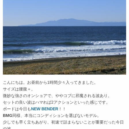
こんにちは。お昼前から1時間少々入ってきました。
サイズは腰腹＋。
微妙な強さのオンショアで、ややコブに邪魔される波あり。
セットの良い波はハマれば2アクションといった感じです。
ボードは今日も
NEW BENDER
！！
BMG
同様、本当にコンディションを選ばないモデル。
少しでも早く立ちあがり、初速で詰まらないことが重要だった今日
の波、、