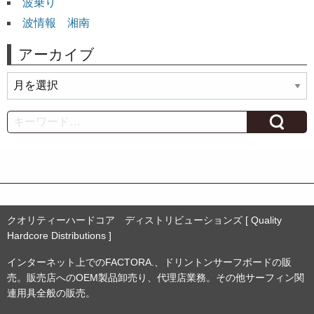
波乗り
波情報 湘南
アーカイブ
ア
ー
カ
Search
イ
ブ
クオリティーハードコア ディストリビューションズ [ Quality
Hardcore Distributions ]
インターネット上でのFACTORA.、ドリントンサーフボードの販
売。販売店へのOEM製品卸売り、代理店業務。その他サーフィン関
連用具全般の販売。