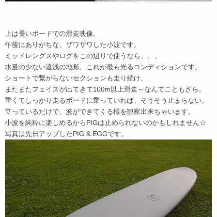
上は長いボードでの滑走映像。
午後にありがちな、ザワザワした小波です。
ミッドレングスやログをこの辺りで使うなら、、、
水量の少ない遠浅の地形、これが最も光るコンディションです。
ショートで繋がらないセクションも走り続け、
またまたフェイスが出てきて100m以上滑走～なんてこともざら。
重くてしっかり走るボードに乗っていれば、そうそう止まらない。
立っているだけで、波ができてくる様を観察出来ちゃいます。
小波を純粋に楽しめるからPIGは止められないのかもしれません☆
写真は先日アップしたPIG & EGGです。