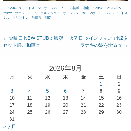
Coltex.ウェットスーツ
、
サーフムービー
、
波情報 湘南
、
Coltex
、
FACTORA.
、
Yellow
、
ウエットスーツ
、
コルテックス
、
サーフィン
、
サーフボード
、
スチュアートス
ミス
、
ドリントン
、
波情報 湘南
投
←
金曜日 NEW STUB＠膝腿
火曜日 ツインフィンでNZタ
セット腰、動画☆
ラナキの波を滑る☆
→
稿
ナ
ビ
2026年8月
ゲ
月
火
水
木
金
土
日
ー
1
2
シ
3
4
5
6
7
8
9
ョ
10
11
12
13
14
15
16
17
18
19
20
21
22
23
ン
24
25
26
27
28
29
30
31
« 7月