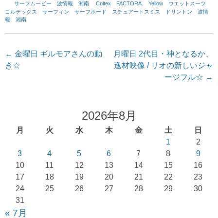
サーフムービー
、
波情報 湘南
、
Coltex
、
FACTORA.
、
Yellow
、
ウエットスーツ
、
コルテックス
、
サーフィン
、
サーフボード
、
スチュアートスミス
、
ドリントン
、
波情
報 湘南
投
←
金曜日 ギルモアさんの動
月曜日 2代目・神となるか、
き☆
逸材映像 / リオの新しいジャ
稿
ージフル☆
→
ナ
ビ
ゲ
2026年8月
ー
月
火
水
木
金
土
日
シ
1
2
ョ
3
4
5
6
7
8
9
10
11
12
13
14
15
16
ン
17
18
19
20
21
22
23
24
25
26
27
28
29
30
31
« 7月