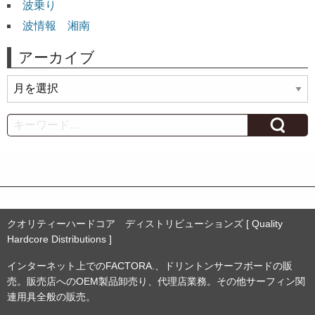
波乗り
波情報 湘南
アーカイブ
ア
ー
カ
Search
イ
ブ
クオリティーハードコア ディストリビューションズ [ Quality
Hardcore Distributions ]
インターネット上でのFACTORA.、ドリントンサーフボードの販
売。販売店へのOEM製品卸売り、代理店業務。その他サーフィン関
連用具全般の販売。