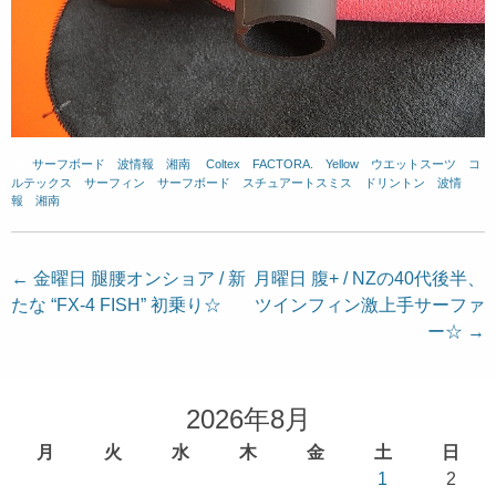
サーフボード
、
波情報 湘南
、
Coltex
、
FACTORA.
、
Yellow
、
ウエットスーツ
、
コ
ルテックス
、
サーフィン
、
サーフボード
、
スチュアートスミス
、
ドリントン
、
波情
報 湘南
投
←
金曜日 腿腰オンショア / 新
月曜日 腹+ / NZの40代後半、
たな “FX-4 FISH” 初乗り☆
ツインフィン激上手サーファ
稿
ー☆
→
ナ
ビ
ゲ
2026年8月
ー
月
火
水
木
金
土
日
シ
1
2