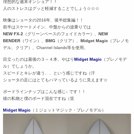
理想的な週末オンショア！！
人のストレスはグッと軽減することでしょう☆☆☆
映像はショータの2016年、後半総集編！！
前半はスケートメイン、中盤からの波乗りでは
NEW FX-2
（グリーンベースのフェイドカラー）、
NEW
BENDER
（ワイン）、
BMG
（クリア）、
Midget Magic
（ブレノモ
デル、クリア）、Channel Islands等を使用。
目立ったのは最後の３～４本、やはり
Midget Magic
（ブレノモデ
ル）でしょうか。
スピードとキレが違う、、という感じですね（汗
ショータの足にはとてもハマっているように見えます☆
ボードラインナップはこんな感じ↓ です！！
彼の私物と僕のボード混在ですね（笑
Midget Magic
（ミジェットマジック・ブレノモデル）