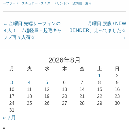
ーフボード
、
スチュアートスミス
、
ドリントン
、
波情報 湘南
投
←
金曜日 先端サーフィンの
月曜日 腰腹 / NEW
４人！！ / 超軽量・起毛キャ
BENDER、走ってました☆
稿
ップ再々入荷☆
→
ナ
ビ
ゲ
2026年8月
ー
月
火
水
木
金
土
日
シ
1
2
ョ
3
4
5
6
7
8
9
10
11
12
13
14
15
16
ン
17
18
19
20
21
22
23
24
25
26
27
28
29
30
31
« 7月