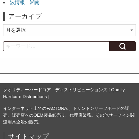
波情報 湘南
アーカイブ
ア
ー
カ
Search
イ
ブ
クオリティーハードコア ディストリビューションズ [ Quality
Hardcore Distributions ]
インターネット上でのFACTORA.、ドリントンサーフボードの販
売。販売店へのOEM製品卸売り、代理店業務。その他サーフィン関
連用具全般の販売。
サイトマップ