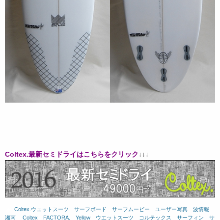
Coltex.最新セミドライはこちらをクリック
↓↓↓
Coltex.ウェットスーツ
、
サーフボード
、
サーフムービー
、
ユーザー写真
、
波情報
湘南
、
Coltex
、
FACTORA.
、
Yellow
、
ウエットスーツ
、
コルテックス
、
サーフィン
、
サ