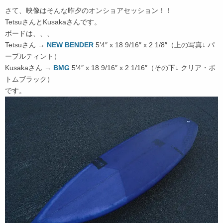
さて、映像はそんな昨夕のオンショアセッション！！
TetsuさんとKusakaさんです。
ボードは、、、
Tetsuさん →
NEW BENDER
5’4″ x 18 9/16″ x 2 1/8″（上の写真↓ パ
ープルティント）
Kusakaさん →
BMG
5’4″ x 18 9/16″ x 2 1/16″（その下↓ クリア・ボ
トムブラック）
です。