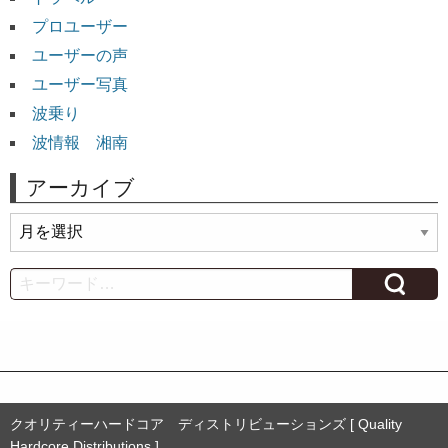
プロユーザー
ユーザーの声
ユーザー写真
波乗り
波情報 湘南
アーカイブ
ア
ー
カ
Search
イ
ブ
クオリティーハードコア ディストリビューションズ [ Quality
Hardcore Distributions ]