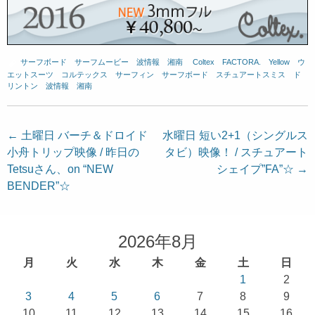
サーフボード
、
サーフムービー
、
波情報 湘南
、
Coltex
、
FACTORA.
、
Yellow
、
ウ
エットスーツ
、
コルテックス
、
サーフィン
、
サーフボード
、
スチュアートスミス
、
ド
リントン
、
波情報 湘南
投
←
土曜日 バーチ＆ドロイド
水曜日 短い2+1（シングルス
小舟トリップ映像 / 昨日の
タビ）映像！ / スチュアート
稿
Tetsuさん、on “NEW
シェイプ”FA”☆
→
ナ
BENDER”☆
ビ
ゲ
ー
2026年8月
シ
月
火
水
木
金
土
日
ョ
1
2
3
4
5
6
7
8
9
ン
10
11
12
13
14
15
16