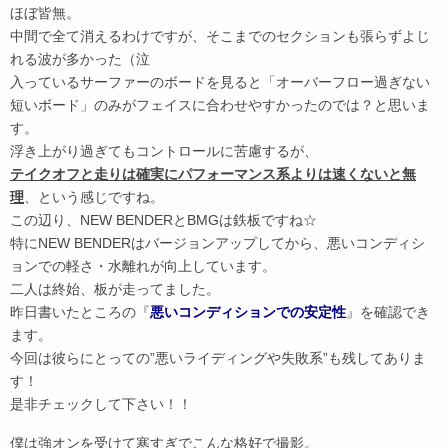
ほぼ皆無。
中間で全て消えるわけですが、そこまでのセクションも張らずよじ
れる波が多かった（泣
入っているサーファーのボードを見ると「オーバーフロー過ぎない
短いボード」のみがフェイスに合わせやすかったのでは？と思いま
す。
浮き上がり過ぎてもコントロールに苦慮するが、
テイクオフと走りは確実にパフォーマンス系よりは速くないと無
理
、という感じですね。
この辺り、NEW BENDERとBMGは鉄板ですね☆
特にNEW BENDERはバージョンアップしてから、悪いコンディシ
ョンでの軽さ・水離れが向上しています。
二人は終始、板が走ってました。
昨日書いたところの『
悪いコンディションでの安定性
』を確認でき
ます。
今回は彼らにとっての”悪いライディングや失敗系”も残してありま
す！
是非チェックして下さい！！
僕は強オンを受けて寒すぎでこんな格好で撮影。