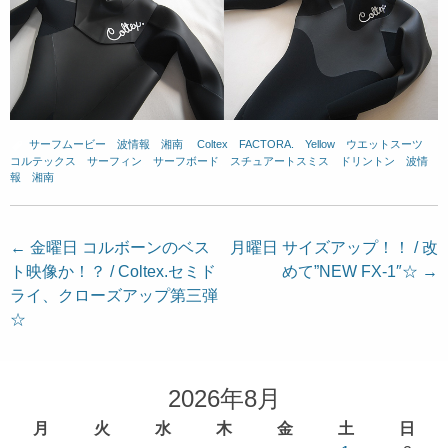
サーフムービー
、
波情報 湘南
、
Coltex
、
FACTORA.
、
Yellow
、
ウエットスーツ
、
コルテックス
、
サーフィン
、
サーフボード
、
スチュアートスミス
、
ドリントン
、
波情
報 湘南
投
←
金曜日 コルボーンのベス
月曜日 サイズアップ！！ / 改
ト映像か！？ / Coltex.セミド
めて”NEW FX-1″☆
→
稿
ライ、クローズアップ第三弾
ナ
☆
ビ
ゲ
ー
2026年8月
シ
月
火
水
木
金
土
日