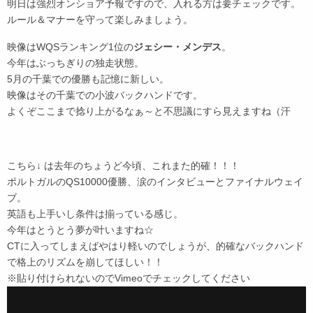
明日は強烈オンショア予報ですので、入れる方は要チェックです。
ルール＆マナーを守って楽しみましょう。
映像はWQSランキング1位の
ジェシー・メンデス
。
今年はぶっちぎりの独走状態。
5月の千葉での優勝も記憶に新しい。
映像はその千葉での小波バックハンドです。
よくぞここまで捻り上がるなぁ～と不思議にすら見えますね（汗
こちら↓ は去年のちょうど今頃、これまた的確！！！
ポルトガルのQS10000優勝、涙のインタビューとファイナルウェイ
ブ。
英語も上手いし条件は揃っている感じ。
今年はとうとう夢が叶いますね☆
CTに入ってしまえばやはり軽いのでしょうが、的確なバックハンド
で格上のリズムを崩してほしい！！
※貼り付けられないのでVimeoでチェックしてください