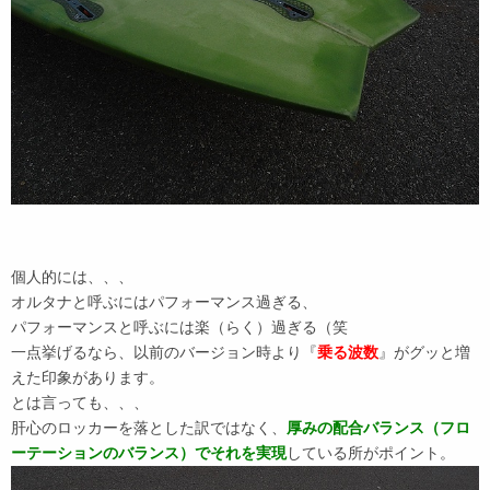
個人的には、、、
オルタナと呼ぶにはパフォーマンス過ぎる、
パフォーマンスと呼ぶには楽（らく）過ぎる（笑
一点挙げるなら、以前のバージョン時より『
乗る波数
』がグッと増
えた印象があります。
とは言っても、、、
肝心のロッカーを落とした訳ではなく、
厚みの配合バランス（フロ
ーテーションのバランス）でそれを実現
している所がポイント。