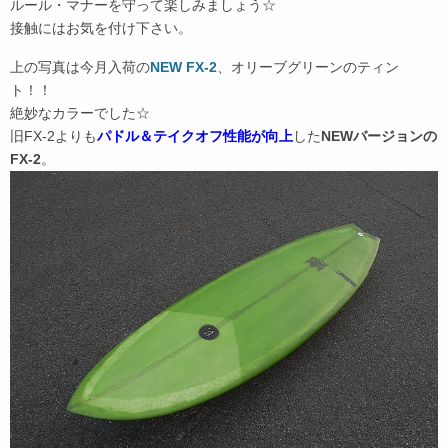
ルール・マナーを守って楽しみましょう☆
接触にはお気を付け下さい。
上の写真は今月入荷の
NEW FX-2
、オリーブグリーンのティン
ト！！
絶妙なカラーでした☆
旧FX-2よりも
パドル＆テイクオフ性能が向上
した
NEWバージョンの
FX-2
。