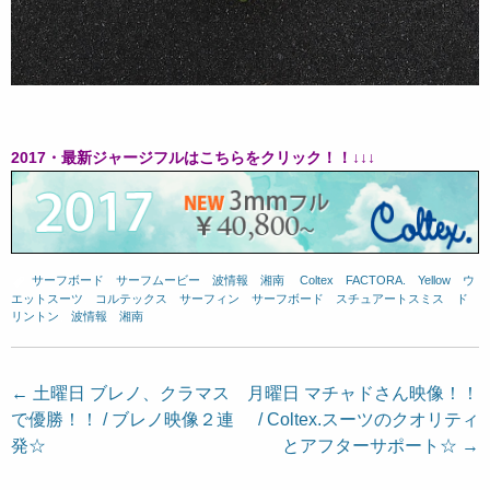
2017・最新ジャージフルはこちらをクリック！！↓↓↓
サーフボード
、
サーフムービー
、
波情報 湘南
、
Coltex
、
FACTORA.
、
Yellow
、
ウ
エットスーツ
、
コルテックス
、
サーフィン
、
サーフボード
、
スチュアートスミス
、
ド
リントン
、
波情報 湘南
投
←
土曜日 ブレノ、クラマス
月曜日 マチャドさん映像！！
で優勝！！ / ブレノ映像２連
/ Coltex.スーツのクオリティ
稿
発☆
とアフターサポート☆
→
ナ