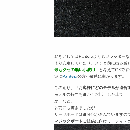
動きとしては
Panteraよりもフラッタ
より安定していたり、スッと前に出る感
最もクセの無い小波用
、と考えてOKです
逆に
Pantera
の方が敏感に曲がります。
この辺り、『
お客様にどのモデルが適合
モデルの特性を細かくお話しした上で、
か、など。
以前にも書きましたが
サーフボードは細分化が進んでいますの
マジックボード
ご提供に向けて、ディス