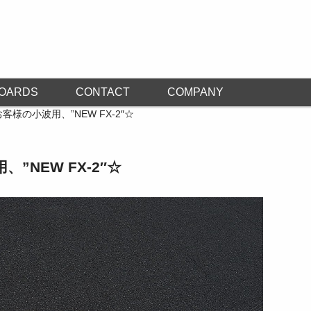
OARDS
CONTACT
COMPANY
お客様の小波用、”NEW FX-2″☆
、”NEW FX-2″☆