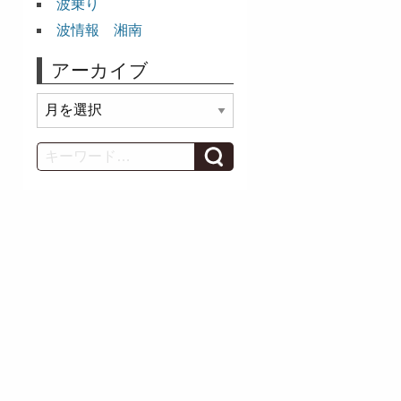
波乗り
波情報 湘南
アーカイブ
ア
ー
カ
Search
イ
ブ