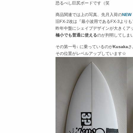
恐るべし巨尻ボードです（笑
商品関連では上の写真、先月入荷の
NEW 
旧FX-2改は『最小波用であるFX-3よ
昨年中盤にシェイプデザインが大きくア
極小でも普通に使える
のが判明してしま
その第一号↓ に乗っているのが
Kusaka
さ
その位置がレベルアップしています☆