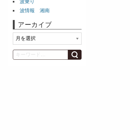
波乗り
波情報 湘南
アーカイブ
ア
ー
カ
Search
イ
ブ