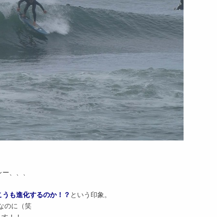
レー、、、
こうも進化するのか！？
という印象。
なのに（笑