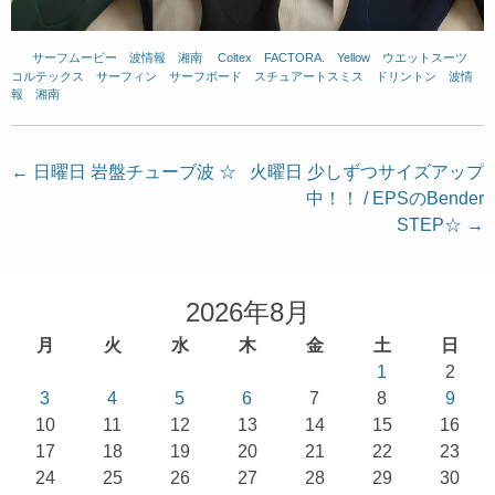
サーフムービー
、
波情報 湘南
、
Coltex
、
FACTORA.
、
Yellow
、
ウエットスーツ
、
コルテックス
、
サーフィン
、
サーフボード
、
スチュアートスミス
、
ドリントン
、
波情
報 湘南
投
←
日曜日 岩盤チューブ波 ☆
火曜日 少しずつサイズアップ
中！！ / EPSのBender
稿
STEP☆
→
ナ
ビ
ゲ
2026年8月
ー
月
火
水
木
金
土
日
シ
1
2
ョ
3
4
5
6
7
8
9
10
11
12
13
14
15
16
ン
17
18
19
20
21
22
23
24
25
26
27
28
29
30