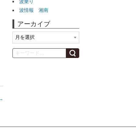
波乗り
波情報 湘南
アーカイブ
ア
ー
カ
Search
イ
ブ
ト
→