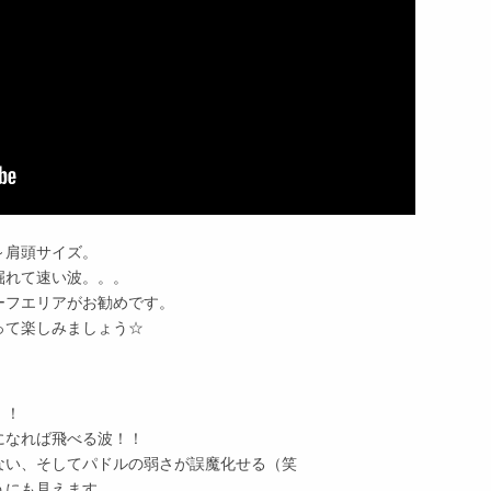
～肩頭サイズ。
掘れて速い波。。。
ーフエリアがお勧めです。
って楽しみましょう☆
！！
になれば飛べる波！！
ない、そしてパドルの弱さが誤魔化せる（笑
うにも見えます。