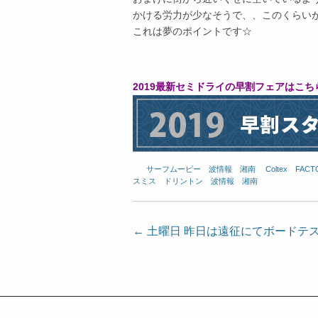
かける労力が少なそうで、、このくらい
これは夢のポイントです☆
2019最新セミドライの早割フェアはこち
サーフムービー
、
波情報 湘南
、
Coltex
、
FACT
スミス
、
ドリントン
、
波情報 湘南
投
←
土曜日 昨日は遠征にてボードテ
稿
ナ
ビ
ゲ