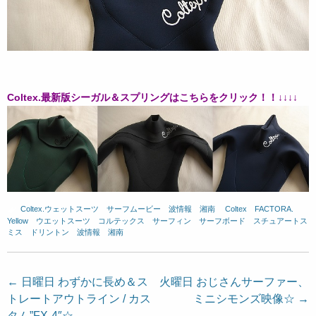
Coltex.最新版シーガル＆スプリングはこちらをクリック！！↓↓↓↓
Coltex.ウェットスーツ
、
サーフムービー
、
波情報 湘南
、
Coltex
、
FACTORA.
、
Yellow
、
ウエットスーツ
、
コルテックス
、
サーフィン
、
サーフボード
、
スチュアートス
ミス
、
ドリントン
、
波情報 湘南
投
←
日曜日 わずかに長め＆ス
火曜日 おじさんサーファー、
トレートアウトライン / カス
ミニシモンズ映像☆
→
稿
タム”FX-4″☆