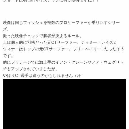
ショートは明日のサイズアップに再び期待ですね！！
映像は同じフィッシュを複数のプロサーファーが乗り回すシリー
ズ。
撮った映像チェックで勝者が決まるルール。
上は個人的に別格だった元CTサーファー、ティミー・レイズ☆
ウィナーはトップの元CTサーファー、ソリ・ベイリー↓ だったそう
です。
他にフッテージでは激上手のイアン・クレーンやノア・ウェグリッ
チもアップされていましたが、
やはりCT選手は違うのかもしれません（汗