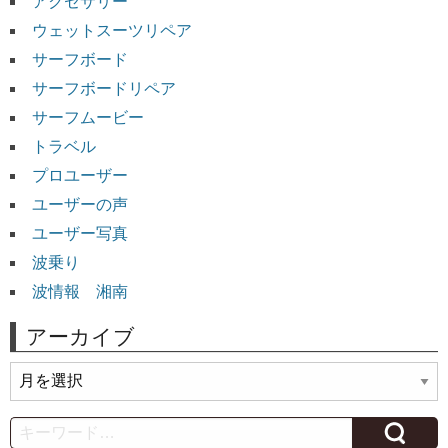
アクセサリー
ウェットスーツリペア
サーフボード
サーフボードリペア
サーフムービー
トラベル
プロユーザー
ユーザーの声
ユーザー写真
波乗り
波情報 湘南
アーカイブ
ア
ー
カ
Search