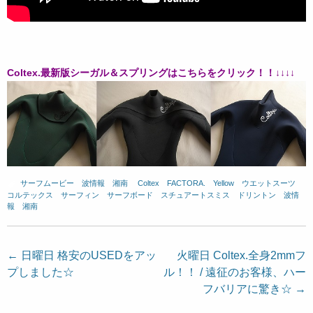
Coltex.最新版シーガル＆スプリングはこちらをクリック！！↓↓↓↓
サーフムービー
、
波情報 湘南
、
Coltex
、
FACTORA.
、
Yellow
、
ウエットスーツ
、
コルテックス
、
サーフィン
、
サーフボード
、
スチュアートスミス
、
ドリントン
、
波情
報 湘南
投
←
日曜日 格安のUSEDをアッ
火曜日 Coltex.全身2mmフ
プしました☆
ル！！ / 遠征のお客様、ハー
稿
フバリアに驚き☆
→
ナ