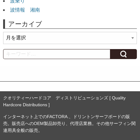
波乗り
波情報 湘南
アーカイブ
ア
ー
カ
Search
イ
ブ
クオリティーハードコア ディストリビューションズ [ Quality
Hardcore Distributions ]
インターネット上でのFACTORA.、ドリントンサーフボードの販
売。販売店へのOEM製品卸売り、代理店業務。その他サーフィン関
連用具全般の販売。