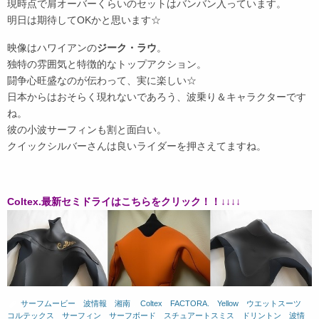
現時点で肩オーバーくらいのセットはバンバン入っています。
明日は期待してOKかと思います☆
映像はハワイアンの
ジーク・ラウ
。
独特の雰囲気と特徴的なトップアクション。
闘争心旺盛なのが伝わって、実に楽しい☆
日本からはおそらく現れないであろう、波乗り＆キャラクターです
ね。
彼の小波サーフィンも割と面白い。
クイックシルバーさんは良いライダーを押さえてますね。
Coltex.最新セミドライはこちらをクリック！！↓↓↓↓
サーフムービー
、
波情報 湘南
、
Coltex
、
FACTORA.
、
Yellow
、
ウエットスーツ
、
コルテックス
、
サーフィン
、
サーフボード
、
スチュアートスミス
、
ドリントン
、
波情