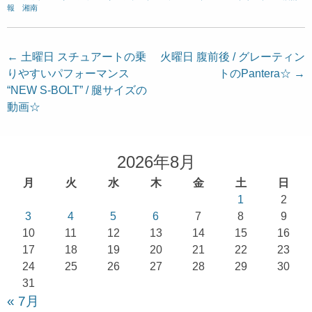
報 湘南
投
←
土曜日 スチュアートの乗
火曜日 腹前後 / グレーティン
りやすいパフォーマンス
トのPantera☆
→
稿
“NEW S-BOLT” / 腿サイズの
ナ
動画☆
ビ
ゲ
ー
2026年8月
シ
月
火
水
木
金
土
日
ョ
1
2
3
4
5
6
7
8
9
ン
10
11
12
13
14
15
16
17
18
19
20
21
22
23
24
25
26
27
28
29
30
31
« 7月