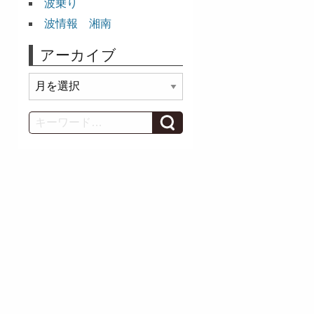
波乗り
波情報 湘南
アーカイブ
ア
ー
カ
Search
イ
ブ