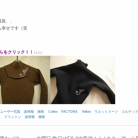
成長、、
も幸せです（笑
らをクリック！！↓↓↓↓
ユーザー写真
、
波情報 湘南
、
Coltex
、
FACTORA.
、
Yellow
、
ウエットスーツ
、
コルテッ
ス
、
ドリントン
、
波情報 湘南