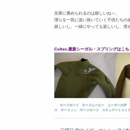
先輩に褒められるのは嬉しいね～。
僕らを一気に追い抜いていく子供たちの
嬉しいし、一緒にやっても楽しいし、僕
Coltex.最新シーガル・スプリングはこち
サーフボード
、
サーフムービー
、
ユーザーの声
、
ス
、
サーフィン
、
サーフボード
、
スチュアートスミ