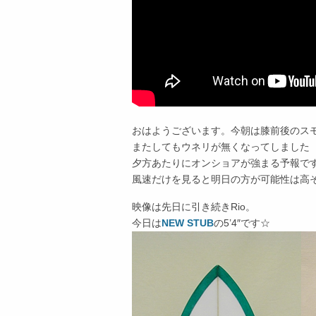
おはようございます。今朝は膝前後のス
またしてもウネリが無くなってしました
夕方あたりにオンショアが強まる予報で
風速だけを見ると明日の方が可能性は高
映像は先日に引き続きRio。
今日は
NEW STUB
の5’4″です☆