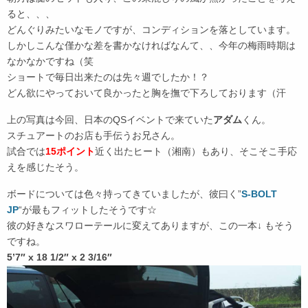
ると、、、
どんぐりみたいなモノですが、コンディションを落としています。
しかしこんな僅かな差を書かなければなんて、、今年の梅雨時期は
なかなかですね（笑
ショートで毎日出来たのは先々週でしたか！？
どん欲にやっておいて良かったと胸を撫で下ろしております（汗
上の写真は今回、日本のQSイベントで来ていた
アダム
くん。
スチュアートのお店も手伝うお兄さん。
試合では
15ポイント
近く出たヒート（湘南）もあり、そこそこ手応
えを感じたそう。
ボードについては色々持ってきていましたが、彼曰く”
S-BOLT
JP
“が最もフィットしたそうです☆
彼の好きなスワローテールに変えてありますが、この一本↓ もそう
ですね。
5’7″ x 18 1/2″ x 2 3/16″