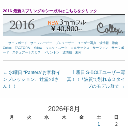
2016 最新スプリングやシーガルはこちらをクリック↓↓↓
サーフボード
、
サーフムービー
、
プロユーザー
、
ユーザー写真
、
波情報 湘南
、
Coltex
、
FACTORA.
、
Yellow
、
ウエットスーツ
、
コルテックス
、
サーフィン
、
サーフボ
ード
、
スチュアートスミス
、
ドリントン
、
波情報 湘南
投
←
水曜日 “Pantera”お客様イ
土曜日 S-BOLTユーザー写
ンプレッション、辻堂のIさ
真！！ / 波質で別れる２タイ
稿
ん！！
プのモデル群☆
→
ナ
ビ
ゲ
2026年8月
ー
月
火
水
木
金
土
日
シ
1
2