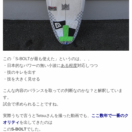
この「S-BOLTが最も使えた」というのは、、、
・日本的なパワーの無い小波に
ある程度
対応しつつ
・技のキレを出す
・技を大きく見せる
こんな内容のバランスを取っての判断なのかな？と解釈していま
す。
試合で求められることですね。
実際うちで言うとTetsuさんを撮った動画でも、
ここ数年で一番のク
オリティ
を出してきたのは
この
S-BOLT
でした。