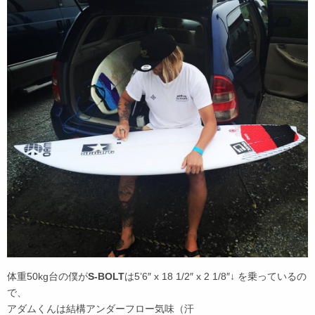
体重50kg台の僕が
S-BOLT
は5’6″ x 18 1/2″ x 2 1/8″↓ を乗っているの
で、
アダムくんは結構アンダーフロー気味（汗