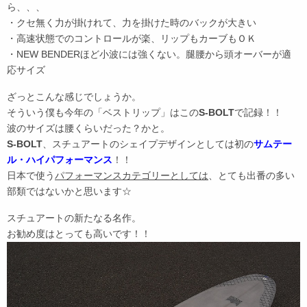
ら、、、
・クセ無く力が掛けれて、力を掛けた時のバックが大きい
・高速状態でのコントロールが楽、リップもカーブもＯＫ
・NEW BENDERほど小波には強くない。腿腰から頭オーバーが適
応サイズ
ざっとこんな感じでしょうか。
そういう僕も今年の「ベストリップ」はこの
S-BOLT
で記録！！
波のサイズは腰くらいだった？かと。
S-BOLT
、スチュアートのシェイプデザインとしては初の
サムテー
ル・ハイパフォーマンス
！！
日本で使う
パフォーマンスカテゴリーとしては
、とても出番の多い
部類ではないかと思います☆
スチュアートの新たなる名作。
お勧め度はとっても高いです！！