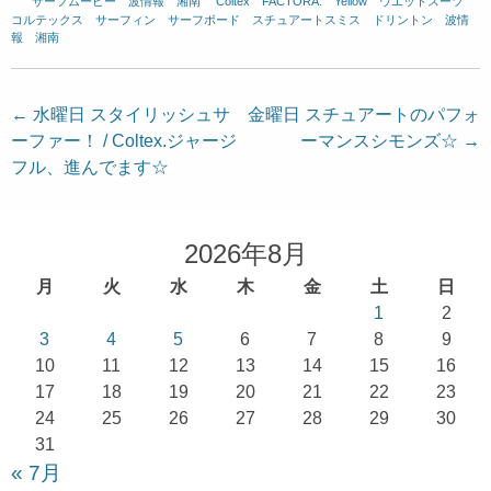
サーフムービー
、
波情報 湘南
、
Coltex
、
FACTORA.
、
Yellow
、
ウエットスーツ
、
コルテックス
、
サーフィン
、
サーフボード
、
スチュアートスミス
、
ドリントン
、
波情
報 湘南
投
←
水曜日 スタイリッシュサ
金曜日 スチュアートのパフォ
ーファー！ / Coltex.ジャージ
ーマンスシモンズ☆
→
稿
フル、進んでます☆
ナ
ビ
ゲ
2026年8月
ー
月
火
水
木
金
土
日
シ
1
2
ョ
3
4
5
6
7
8
9
10
11
12
13
14
15
16
ン
17
18
19
20
21
22
23
24
25
26
27
28
29
30
31
« 7月