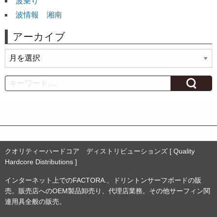
波乗り
波情報 湘南
アーカイブ
ア
ー
カ
Search
イ
ブ
クオリティーハードコア ディストリビューションズ [ Quality
Hardcore Distributions ]
インターネット上でのFACTORA.、ドリントンサーフボードの販
売。販売店へのOEM製品卸売り、代理店業務。その他サーフィン関
連用具全般の販売。