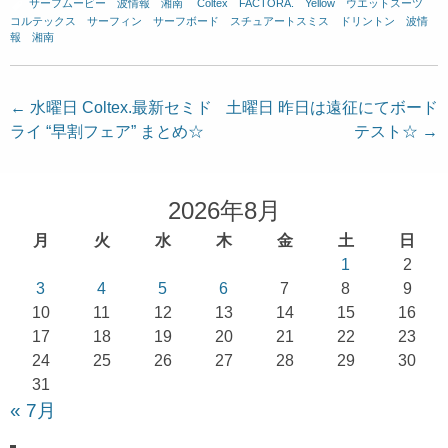
サーフムービー
、
波情報 湘南
、
Coltex
、
FACTORA.
、
Yellow
、
ウエットスーツ
、
コルテックス
、
サーフィン
、
サーフボード
、
スチュアートスミス
、
ドリントン
、
波情
報 湘南
投
←
水曜日 Coltex.最新セミド
土曜日 昨日は遠征にてボード
ライ “早割フェア” まとめ☆
テスト☆
→
稿
ナ
ビ
2026年8月
ゲ
月
火
水
木
金
土
日
ー
1
2
シ
3
4
5
6
7
8
9
ョ
10
11
12
13
14
15
16
17
18
19
20
21
22
23
ン
24
25
26
27
28
29
30
31
« 7月