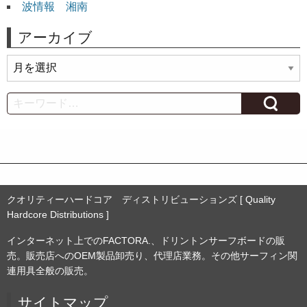
波情報 湘南
アーカイブ
ア
ー
カ
Search
イ
ブ
クオリティーハードコア ディストリビューションズ [ Quality
Hardcore Distributions ]
インターネット上でのFACTORA.、ドリントンサーフボードの販
売。販売店へのOEM製品卸売り、代理店業務。その他サーフィン関
連用具全般の販売。
サイトマップ