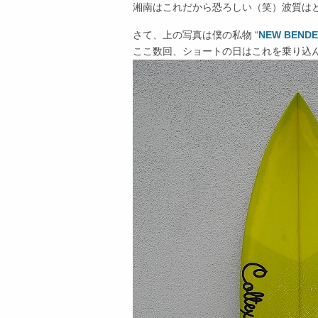
湘南はこれだから恐ろしい（笑）波質は
さて、上の写真は僕の私物 “
NEW BEND
ここ数回、ショートの日はこれを乗り込