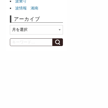
波乗り
波情報 湘南
アーカイブ
ア
ー
カ
Search
イ
ブ