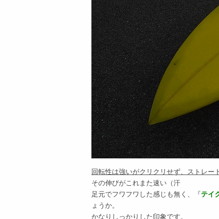
回転性は強いがクリクリせず、ストレー
その伸びがこれまた速い（汗
足元でフワフワした感じも無く、『
テイ
ょうか。
かなりしっかりした印象です。