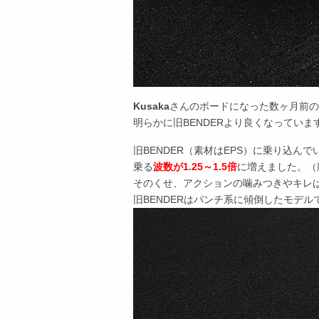
Kusaka
さんのボードになった数ヶ月前
明らかに旧BENDERより良くなってい
旧BENDER（素材はEPS）に乗り込ん
乗る
波数が1.25～1.5倍
に増えました。（
そのくせ、アクションの噛みつきやキレ
旧BENDERはパンチ系に傾倒したモデル