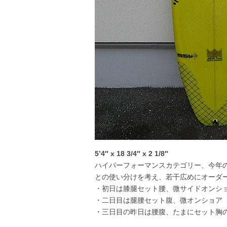
5’4″ x 18 3/4″ x 2 1/8″
ハイパーフォーマンスカテゴリー、今年の
との使い分けを考え、若干広めにオーダー
・初日は膝腿セット腰、微サイドオンシ
・二日目は腿腰セット腹、微オンショア
・三日目の昨日は腰腹、たまにセット胸