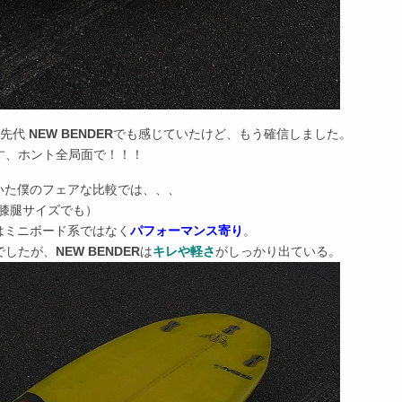
の先代
NEW BENDER
でも感じていたけど、もう確信しました。
ます、ホント全局面で！！！
でいた僕のフェアな比較では、、、
膝腿サイズでも）
はミニボード系ではなく
パフォーマンス寄り
。
でしたが、
NEW BENDER
は
キレや軽さ
がしっかり出ている。