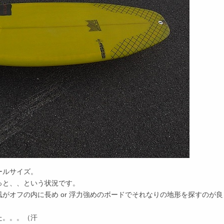
ールサイズ。
っと、、という状況です。
がオフの内に長め or 浮力強めのボードでそれなりの地形を探すのが良
た。。。（汗