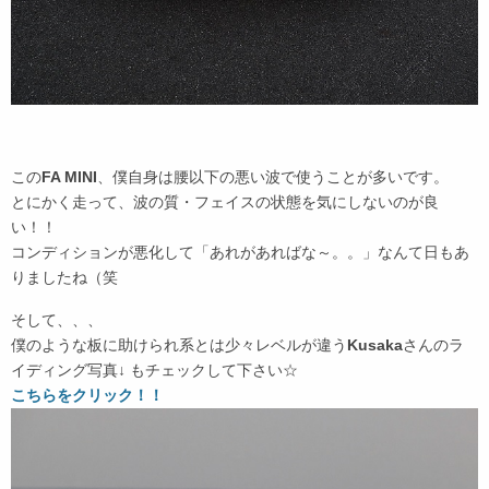
この
FA MINI
、僕自身は腰以下の悪い波で使うことが多いです。
とにかく走って、波の質・フェイスの状態を気にしないのが良
い！！
コンディションが悪化して「あれがあればな～。。」なんて日もあ
りましたね（笑
そして、、、
僕のような板に助けられ系とは少々レベルが違う
Kusaka
さんのラ
イディング写真↓ もチェックして下さい☆
こちらをクリック！！