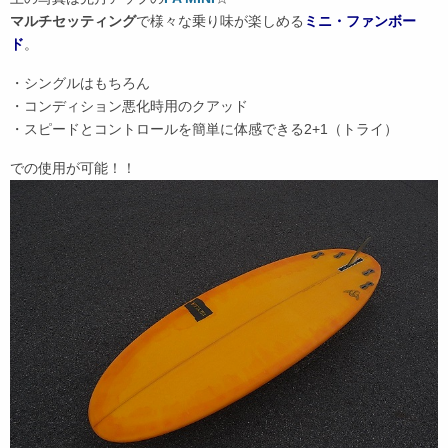
マルチセッティング
で様々な乗り味が楽しめる
ミニ・ファンボー
ド
。
・シングルはもちろん
・コンディション悪化時用のクアッド
・スピードとコントロールを簡単に体感できる2+1（トライ）
での使用が可能！！