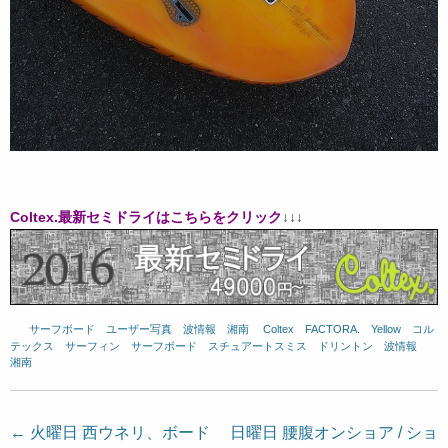
Coltex.最新セミドライはこちらをクリック
↓↓↓
サーフボード
、
ユーザー写真
、
波情報 湘南
、
Coltex
、
FACTORA.
、
Yellow
、
コル
テックス
、
サーフィン
、
サーフボード
、
スチュアートスミス
、
ドリントン
、
波情報
湘南
投
←
火曜日 西ウネリ、ボード
日曜日 腰腹オンショア / ショ