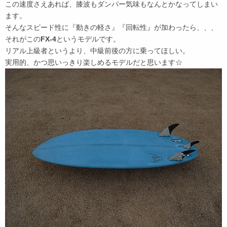
この速度さえあれば、膝波もダンパー気味もなんとかなってしまい
ます。
そんなスピード性に『動きの軽さ』『回転性』が加わったら、、、
それがこの
FX-4
というモデルです。
リアル上級者というより、中級前後の方に乗ってほしい。
実用的、かつ思いっきり楽しめるモデルだと思います☆