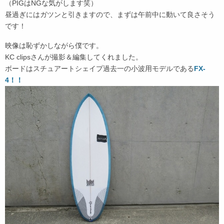
（PIGはNGな気がします笑）
昼過ぎにはガツンと引きますので、まずは午前中に動いて良さそう
です！
映像は恥ずかしながら僕です。
KC clipsさんが撮影＆編集してくれました。
ボードはスチュアートシェイプ過去一の小波用モデルである
FX-
4！！