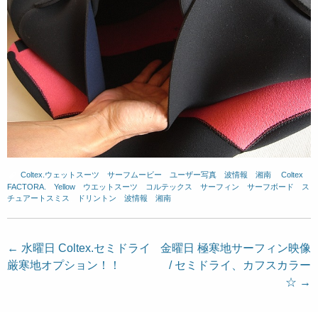
Coltex.ウェットスーツ
、
サーフムービー
、
ユーザー写真
、
波情報 湘南
、
Coltex
、
FACTORA.
、
Yellow
、
ウエットスーツ
、
コルテックス
、
サーフィン
、
サーフボード
、
ス
チュアートスミス
、
ドリントン
、
波情報 湘南
投
←
水曜日 Coltex.セミドライ
金曜日 極寒地サーフィン映像
厳寒地オプション！！
/ セミドライ、カフスカラー
稿
☆
→
ナ
ビ