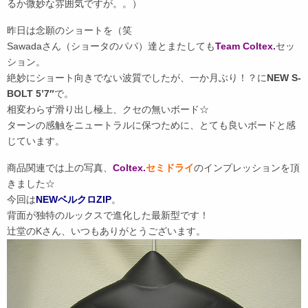
るか微妙な雰囲気ですが。。）
昨日は念願のショートを（笑
Sawadaさん（ショータのパパ）達とまたしても
Team Coltex.
セッ
ション。
絶妙にショート向きでない波質でしたが、一か月ぶり！？に
NEW S-
BOLT 5’7″
で。
相変わらず滑り出し極上、クセの無いボード☆
ターンの感触をニュートラルに保つために、とても良いボードと感
じています。
商品関連では上の写真、
Coltex.
セミドライ
のインプレッションを頂
きました☆
今回は
NEWベルクロZIP
。
背面が独特のルックスで進化した最新型です！
辻堂のKさん、いつもありがとうございます。