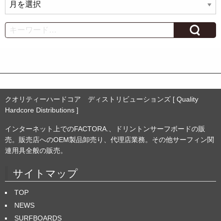
ア
ー
カ
Search
イ
ブ
クオリティーハードコア ディストリビューションズ [ Quality
Hardcore Distributions ]
インターネット上でのFACTORA.、ドリントンサーフボードの販
売。販売店へのOEM製品卸売り、代理店業務。その他サーフィン関
連用具全般の販売。
サイトマップ
TOP
NEWS
SURFBOARDS