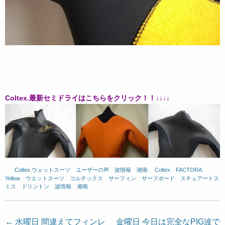
Coltex.最新セミドライはこちらをクリック！！↓↓↓↓
Coltex.ウェットスーツ
、
ユーザーの声
、
波情報 湘南
、
Coltex
、
FACTORA.
、
Yellow
、
ウエットスーツ
、
コルテックス
、
サーフィン
、
サーフボード
、
スチュアートス
ミス
、
ドリントン
、
波情報 湘南
投
←
水曜日 間違えてフィンレ
金曜日 今日は完全なPIG波で