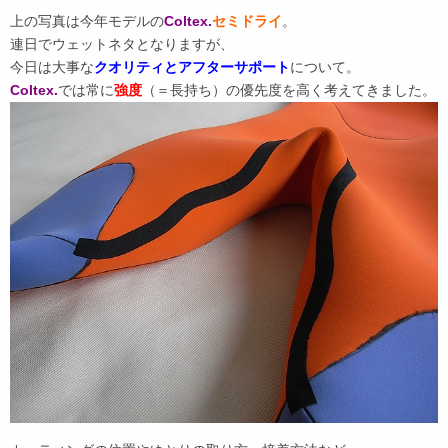
上の写真は今年モデルの
Coltex.
セミドライ
。
連日でウェットネタとなりますが、
今日は大事な
クオリティとアフターサポート
について。
Coltex.
では常に
強度
（＝長持ち）の優先度を高く考えてきました。