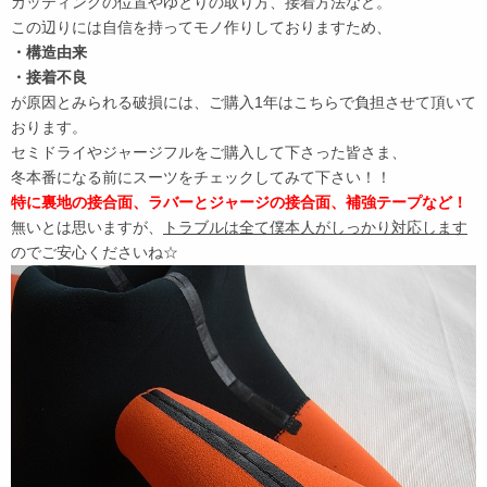
カッティングの位置やゆとりの取り方、接着方法など。
この辺りには自信を持ってモノ作りしておりますため、
・構造由来
・接着不良
が原因とみられる破損には、ご購入1年はこちらで負担させて頂いて
おります。
セミドライやジャージフルをご購入して下さった皆さま、
冬本番になる前にスーツをチェックしてみて下さい！！
特に裏地の接合面、ラバーとジャージの接合面、補強テープなど！
無いとは思いますが、
トラブルは全て僕本人がしっかり対応します
のでご安心くださいね☆