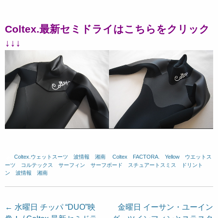
Coltex.最新セミドライはこちらをクリック
↓↓↓
Coltex.ウェットスーツ
、
波情報 湘南
、
Coltex
、
FACTORA.
、
Yellow
、
ウエットス
ーツ
、
コルテックス
、
サーフィン
、
サーフボード
、
スチュアートスミス
、
ドリント
ン
、
波情報 湘南
投
←
水曜日 チッパ “DUO”映
金曜日 イーサン・ユーイン