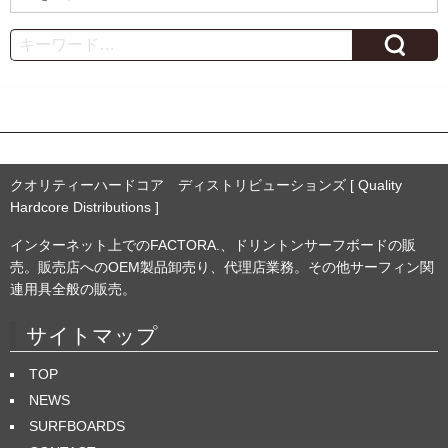
ー
カ
Search
イ
ブ
クオリティーハードコア ディストリビューションズ [ Quality
Hardcore Distributions ]
インターネット上でのFACTORA.、ドリントンサーフボードの販
売。販売店へのOEM製品卸売り、代理店業務。その他サーフィン関
連用具全般の販売。
サイトマップ
TOP
NEWS
SURFBOARDS