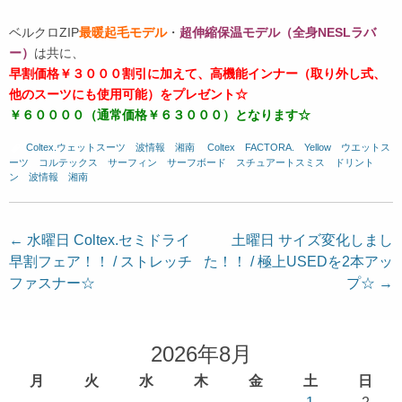
ベルクロZIP
最暖起毛モデル
・
超伸縮保温モデル（全身NESLラバ
ー）
は共に、
早割価格￥３０００割引に加えて、高機能インナー（取り外し式、
他のスーツにも使用可能）をプレゼント☆
￥６００００（通常価格￥６３０００）となります☆
Coltex.ウェットスーツ
、
波情報 湘南
、
Coltex
、
FACTORA.
、
Yellow
、
ウエットス
ーツ
、
コルテックス
、
サーフィン
、
サーフボード
、
スチュアートスミス
、
ドリント
ン
、
波情報 湘南
投
←
水曜日 Coltex.セミドライ
土曜日 サイズ変化しまし
早割フェア！！ / ストレッチ
た！！ / 極上USEDを2本アッ
稿
ファスナー☆
プ☆
→
ナ
ビ
ゲ
2026年8月
ー
月
火
水
木
金
土
日
シ