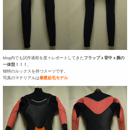
blog内でも試作過程を度々レポートしてきた
フラップｘ背中ｘ腕の
一体型！！！
。
独特のルックスを持つスーツです。
写真のマテリアルは
最暖起毛モデル