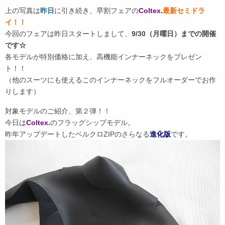
上の写真は
昨日
に引き続き、早割フェアの
Coltex.
最新セミドラ
イ！！
今回のフェアは昨日スタートしまして、
9/30（月曜日）までの開催
です☆
各モデルが特別価格に加え、高機能インナーネックをプレゼン
ト！！
（他のスーツにも使えるこのインナーネックをフルオーダーでお作
りします）
対象モデルのご紹介、第２弾！！
今日は
Coltex.
のフラッグシップモデル。
昨年アップデートしたベルクロZIPのさらなる
進化版
です。