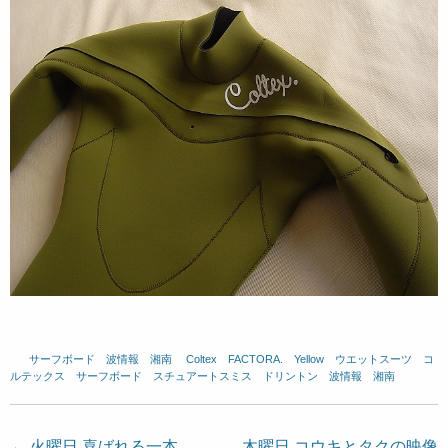
サーフボード
、
波情報 湘南
、
Coltex
、
FACTORA.
、
Yellow
、
ウエットスーツ
、
コ
ルテックス
、
サーフボード
、
スチュアートスミス
、
ドリントン
、
波情報 湘南
←
火曜日 喜ばれる一本、
木曜日 コウキとタクの映像