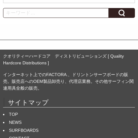
ー
カ
Search
イ
ブ
クオリティーハードコア ディストリビューションズ [ Quality
Hardcore Distributions ]
インターネット上でのFACTORA.、ドリントンサーフボードの販
売。販売店へのOEM製品卸売り、代理店業務。その他サーフィン関
連用具全般の販売。
サイトマップ
TOP
NEWS
SURFBOARDS