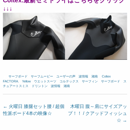
Coltex.最新セミドライはこちらをクリック
↓↓↓
サーフボード
、
サーフムービー
、
ユーザーの声
、
波情報 湘南
、
Coltex
、
FACTORA.
、
Yellow
、
ウエットスーツ
、
コルテックス
、
サーフィン
、
サーフボード
、
ス
チュアートスミス
、
ドリントン
、
波情報 湘南
投
←
火曜日 膝腿セット腰 / 超個
木曜日 腹～肩にサイズアッ
性派ボード4本の映像☆
プ！！ / クアッドフィッシュ
稿
☆
→
ナ