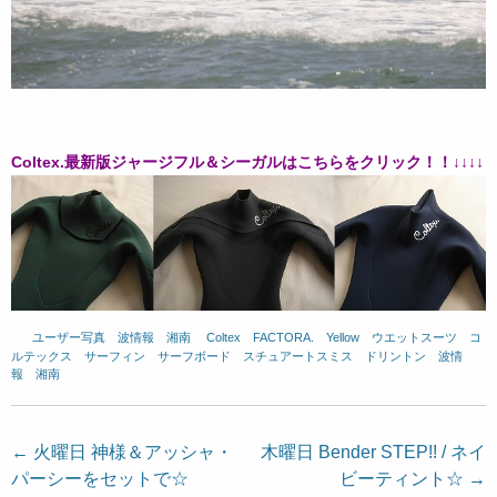
Coltex.最新版ジャージフル＆シーガルはこちらをクリック！！↓↓↓↓
ユーザー写真
、
波情報 湘南
、
Coltex
、
FACTORA.
、
Yellow
、
ウエットスーツ
、
コ
ルテックス
、
サーフィン
、
サーフボード
、
スチュアートスミス
、
ドリントン
、
波情
報 湘南
投
←
火曜日 神様＆アッシャ・
木曜日 Bender STEP!! / ネイ
パーシーをセットで☆
ビーティント☆
→
稿