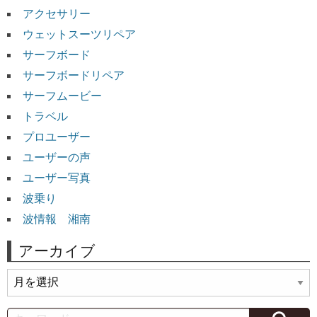
アクセサリー
ウェットスーツリペア
サーフボード
サーフボードリペア
サーフムービー
トラベル
プロユーザー
ユーザーの声
ユーザー写真
波乗り
波情報 湘南
アーカイブ
ア
ー
カ
Search