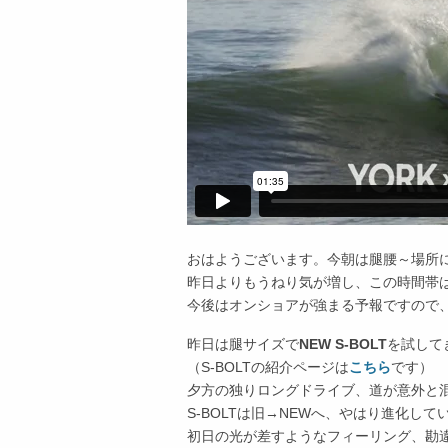
おはようございます。今朝は腿腰～場所
昨日よりもうねり気が増し、この時間帯
今後はオンショアが強まる予報ですので
昨日は腿サイズで
NEW S-BOLT
を試して
（S-BOLTの紹介ページは
こちら
です）
夕方の独りロングドライブ、道が意外と
S-BOLTは旧→NEWへ、やはり進化して
初日の光が差すようなフィーリング、勘