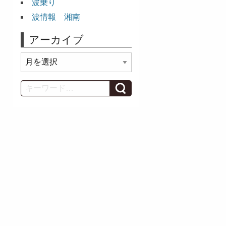
波乗り
波情報 湘南
アーカイブ
ア
ー
カ
Search
イ
ブ