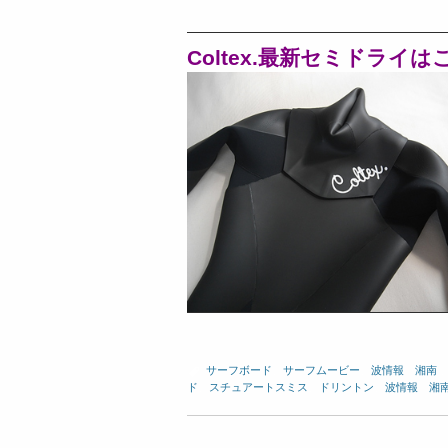
Coltex.最新セミドライ
サーフボード
、
サーフムービー
、
波情報 湘南
ド
、
スチュアートスミス
、
ドリントン
、
波情報 湘