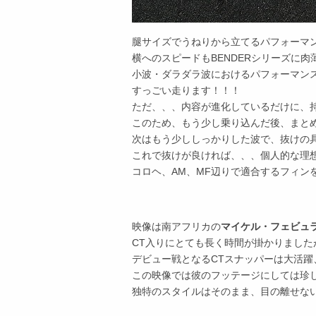
腿サイズでうねりから立てるパフォーマ
横へのスピードもBENDERシリーズに肉
小波・ダラダラ波におけるパフォーマン
すっごい走ります！！！
ただ、、、内容が進化しているだけに、
このため、もう少し乗り込んだ後、まと
次はもう少ししっかりした波で、抜けの
これで抜けが良ければ、、、個人的な理
コロヘ、AM、MF辺りで適合するフィン
映像は南アフリカの
マイケル・フェビュ
CT入りにとても長く時間が掛かりました
デビュー戦となるCTスナッパーは大活躍
この映像では彼のフッテージにしては珍
独特のスタイルはそのまま、目の離せな