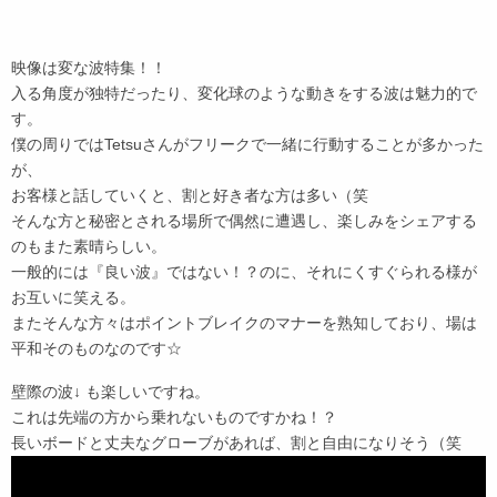
映像は変な波特集！！
入る角度が独特だったり、変化球のような動きをする波は魅力的で
す。
僕の周りではTetsuさんがフリークで一緒に行動することが多かった
が、
お客様と話していくと、割と好き者な方は多い（笑
そんな方と秘密とされる場所で偶然に遭遇し、楽しみをシェアする
のもまた素晴らしい。
一般的には『良い波』ではない！？のに、それにくすぐられる様が
お互いに笑える。
またそんな方々はポイントブレイクのマナーを熟知しており、場は
平和そのものなのです☆
壁際の波↓ も楽しいですね。
これは先端の方から乗れないものですかね！？
長いボードと丈夫なグローブがあれば、割と自由になりそう（笑