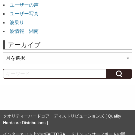
ユーザーの声
ユーザー写真
波乗り
波情報 湘南
アーカイブ
ア
ー
カ
Search
イ
ブ
クオリティーハードコア ディストリビューションズ [ Quality
Hardcore Distributions ]
インターネット上でのFACTORA.、ドリントンサーフボードの販