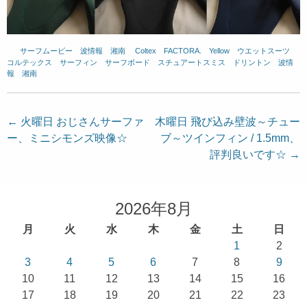
サーフムービー
、
波情報 湘南
、
Coltex
、
FACTORA.
、
Yellow
、
ウエットスーツ
、
コルテックス
、
サーフィン
、
サーフボード
、
スチュアートスミス
、
ドリントン
、
波情
報 湘南
投
←
火曜日 おじさんサーファ
木曜日 飛び込み壁波～チュー
ー、ミニシモンズ映像☆
ブ～ツインフィン / 1.5mm、
稿
評判良いです☆
→
ナ
ビ
ゲ
2026年8月
ー
月
火
水
木
金
土
日
シ
1
2
ョ
3
4
5
6
7
8
9
10
11
12
13
14
15
16
ン
17
18
19
20
21
22
23