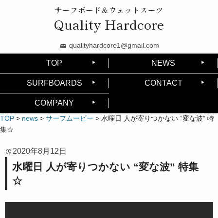
サーフボード＆ウェットスーツ
Quality Hardcore
qualityhardcore1@gmail.com
TOP
NEWS
SURFBOARDS
CONTACT
COMPANY
TOP
>
news
>
サーフムービー
>
水曜日 人が寄りつかない “変な波” 特
集☆
2020年8月12日
水曜日 人が寄りつかない “変な波” 特集
☆