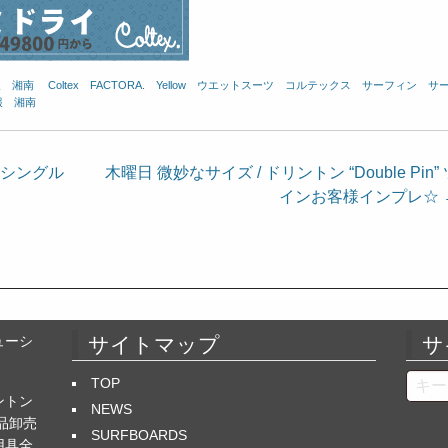
報 湘南
、
Coltex
、
FACTORA.
、
Yellow
、
ウエットスーツ
、
コルテックス
、
サーフィン
、
サ
報 湘南
S シングル
木曜日 微妙なサイズ / ドリントン “Double Pin”
インお客様インプレ☆
ューシ
サイトマップ
サ
Searc
TOP
ントン
NEWS
品卸売
SURFBOARDS
用具全