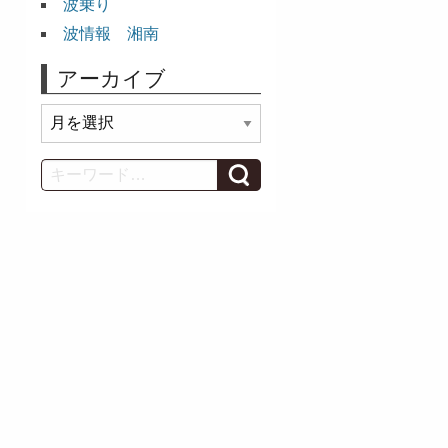
波乗り
波情報 湘南
アーカイブ
ア
ー
カ
Search
イ
ブ