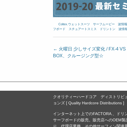
Coltex.ウェットスーツ
、
サーフムービー
、
波情
フボード
、
スチュアートスミス
、
ドリントン
、
波情
投
←
火曜日 少しサイズ変化 / FX-4 V
BOX、クルージング型☆
稿
ナ
ビ
ゲ
ー
クオリティーハードコア ディストリビ
シ
ョンズ [ Quality Hardcore Distributions ]
ョ
インターネット上でのFACTORA.、ドリ
ン
サーフボードの販売。販売店へのOEM製
り、代理店業務。その他サーフィン関連