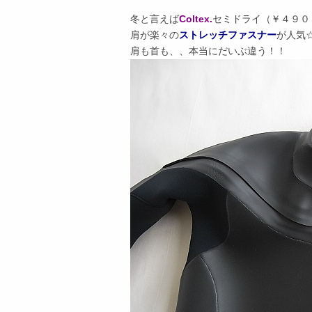
冬と言えば
Coltex.
セミドライ（￥４９０
肩が楽々の
ストレッチファスナー
が人気
肩も首も、、本当にだいぶ違う！！