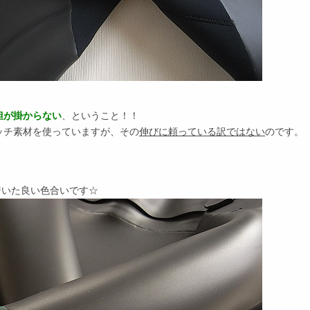
、
担が掛からない
、ということ！！
ッチ素材を使っていますが、その
伸びに頼っている訳ではない
のです。
、
着いた良い色合いです☆