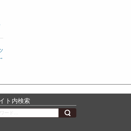
ー
 ツ
→
イト内検索
h