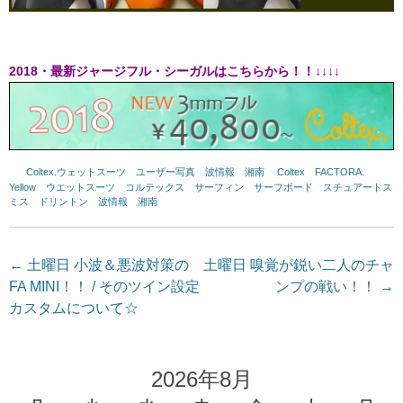
2018・最新ジャージフル・シーガルはこちらから！！↓↓↓↓
Coltex.ウェットスーツ
、
ユーザー写真
、
波情報 湘南
、
Coltex
、
FACTORA.
、
Yellow
、
ウエットスーツ
、
コルテックス
、
サーフィン
、
サーフボード
、
スチュアートス
ミス
、
ドリントン
、
波情報 湘南
投
←
土曜日 小波＆悪波対策の
土曜日 嗅覚が鋭い二人のチャ
FA MINI！！ / そのツイン設定
ンプの戦い！！
→
稿
カスタムについて☆
ナ
ビ
ゲ
2026年8月
ー