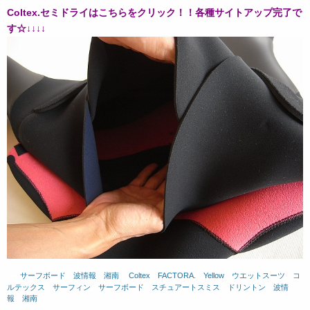
Coltex.セミドライはこちらをクリック！！各種サイトアップ完了で
す☆↓↓↓↓
サーフボード
、
波情報 湘南
、
Coltex
、
FACTORA.
、
Yellow
、
ウエットスーツ
、
コ
ルテックス
、
サーフィン
、
サーフボード
、
スチュアートスミス
、
ドリントン
、
波情
報 湘南