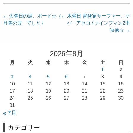
投
←
火曜日の波、ボード☆（←
木曜日 冒険家サーファー、ケ
月曜の波、でした）
パ・アセロ / ツインフィン2本
稿
映像☆
→
ナ
ビ
ゲ
2026年8月
ー
月
火
水
木
金
土
日
シ
1
2
ョ
3
4
5
6
7
8
9
10
11
12
13
14
15
16
ン
17
18
19
20
21
22
23
24
25
26
27
28
29
30
31
« 7月
カテゴリー