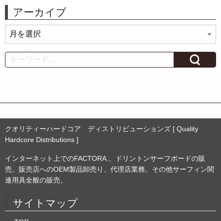
アーカイブ
ア
ー
カ
Search
イ
ブ
クオリティーハードコア ディストリビューションズ [ Quality
Hardcore Distributions ]
インターネット上でのFACTORA.、ドリントンサーフボードの販
売。販売店へのOEM製品卸売り、代理店業務。その他サーフィン関
連用具全般の販売。
サイトマップ