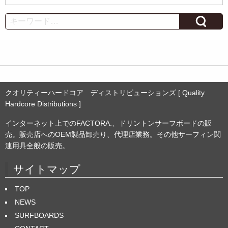
ー
カ
Search
イ
ブ
クオリティーハードコア ディストリビューションズ [ Quality
Hardcore Distributions ]
インターネット上でのFACTORA.、ドリントンサーフボードの販
売。販売店へのOEM製品卸売り、代理店業務。その他サーフィン関
連用具全般の販売。
サイトマップ
TOP
NEWS
SURFBOARDS