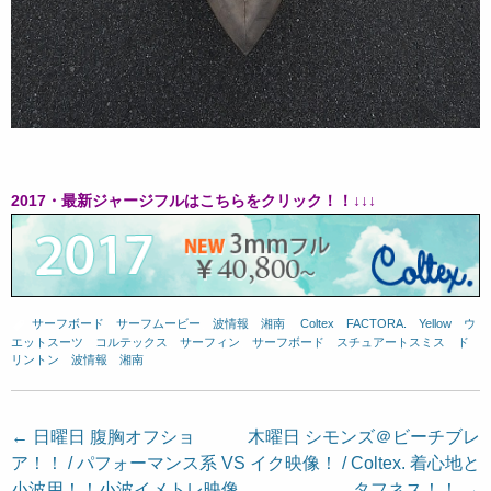
2017・最新ジャージフルはこちらをクリック！！↓↓↓
サーフボード
、
サーフムービー
、
波情報 湘南
、
Coltex
、
FACTORA.
、
Yellow
、
ウ
エットスーツ
、
コルテックス
、
サーフィン
、
サーフボード
、
スチュアートスミス
、
ド
リントン
、
波情報 湘南
投
←
日曜日 腹胸オフショ
木曜日 シモンズ＠ビーチブレ
ア！！ / パフォーマンス系 VS
イク映像！ / Coltex. 着心地と
稿
小波用！！小波イメトレ映像
タフネス！！
→