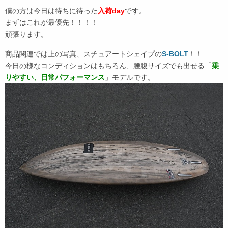
僕の方は今日は待ちに待った
入荷day
です。
まずはこれが最優先！！！！
頑張ります。
商品関連では上の写真、スチュアートシェイプの
S-BOLT
！！
今日の様なコンディションはもちろん、腰腹サイズでも出せる「
乗
りやすい、日常パフォーマンス
」モデルです。