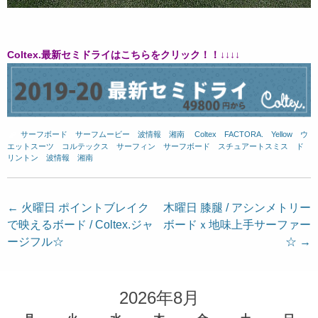
Coltex.
最新セミドライはこちらをクリック！！
↓↓↓↓
サーフボード
、
サーフムービー
、
波情報 湘南
、
Coltex
、
FACTORA.
、
Yellow
、
ウ
エットスーツ
、
コルテックス
、
サーフィン
、
サーフボード
、
スチュアートスミス
、
ド
リントン
、
波情報 湘南
投
←
火曜日 ポイントブレイク
木曜日 膝腿 / アシンメトリー
で映えるボード / Coltex.ジャ
ボードｘ地味上手サーファー
稿
ージフル☆
☆
→
ナ
ビ
ゲ
2026年8月
ー