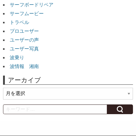
サーフボードリペア
サーフムービー
トラベル
プロユーザー
ユーザーの声
ユーザー写真
波乗り
波情報 湘南
アーカイブ
ア
ー
カ
Search
イ
ブ