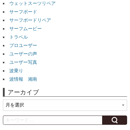
ウェットスーツリペア
サーフボード
サーフボードリペア
サーフムービー
トラベル
プロユーザー
ユーザーの声
ユーザー写真
波乗り
波情報 湘南
アーカイブ
ア
ー
カ
Search
イ