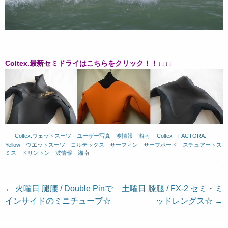
Coltex.最新セミドライはこちらをクリック！！↓↓↓↓
Coltex.ウェットスーツ
、
ユーザー写真
、
波情報 湘南
、
Coltex
、
FACTORA.
、
Yellow
、
ウエットスーツ
、
コルテックス
、
サーフィン
、
サーフボード
、
スチュアートス
ミス
、
ドリントン
、
波情報 湘南
投
←
火曜日 腿腰 / Double Pinで
土曜日 膝腿 / FX-2 セミ・ミ
インサイドのミニチューブ☆
ッドレングス☆
→
稿
ナ