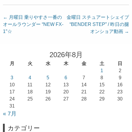
投
←
月曜日 乗りやすさ一番の
金曜日 スチュアートシェイプ
オールラウンダー “NEW FX-
“BENDER STEP” / 昨日の腿
稿
1″☆
オンショア動画
→
ナ
ビ
ゲ
2026年8月
ー
月
火
水
木
金
土
日
シ
1
2
ョ
3
4
5
6
7
8
9
10
11
12
13
14
15
16
ン
17
18
19
20
21
22
23
24
25
26
27
28
29
30
31
« 7月
カテゴリー