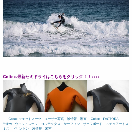
Coltex.最新セミドライはこちらをクリック！！↓↓↓↓
Coltex.ウェットスーツ
、
ユーザー写真
、
波情報 湘南
、
Coltex
、
FACTORA.
、
Yellow
、
ウエットスーツ
、
コルテックス
、
サーフィン
、
サーフボード
、
スチュアートス
ミス
、
ドリントン
、
波情報 湘南