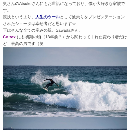
奥さんのAtsukoさんにもお世話になっており、僕が大好きな家族で
す。
競技というより、
人生のツール
として波乗りをプレゼンテーション
されたショータは幸せ者だと思います☆
下はそんな全ての産みの親、Sawadaさん。
Coltex.
にも初期の頃（13年前？）から関わってくれた変わり者だけ
ど、最高の男です（笑