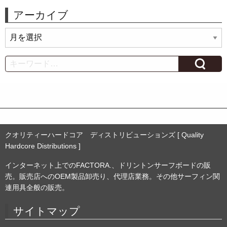
アーカイブ
ア
ー
カ
Search
イ
ブ
クオリティーハードコア ディストリビューションズ [ Quality
Hardcore Distributions ]
インターネット上でのFACTORA.、ドリントンサーフボードの販
売。販売店へのOEM製品卸売り、代理店業務。その他サーフィン関
連用具全般の販売。
サイトマップ