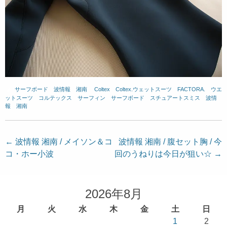
サーフボード
、
波情報 湘南
、
Coltex
、
Coltex.ウェットスーツ
、
FACTORA.
、
ウエ
ットスーツ
、
コルテックス
、
サーフィン
、
サーフボード
、
スチュアートスミス
、
波情
報 湘南
投
←
波情報 湘南 / メイソン＆コ
波情報 湘南 / 腹セット胸 / 今
コ・ホー小波
回のうねりは今日が狙い☆
→
稿
ナ
ビ
2026年8月
ゲ
月
火
水
木
金
土
日
ー
1
2