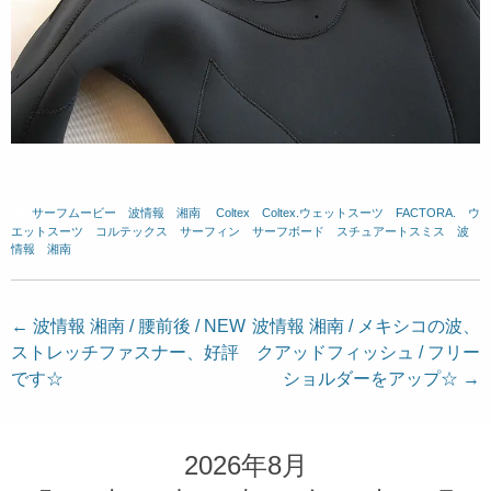
サーフムービー
、
波情報 湘南
、
Coltex
、
Coltex.ウェットスーツ
、
FACTORA.
、
ウ
エットスーツ
、
コルテックス
、
サーフィン
、
サーフボード
、
スチュアートスミス
、
波
情報 湘南
投
←
波情報 湘南 / 腰前後 / NEW
波情報 湘南 / メキシコの波、
ストレッチファスナー、好評
クアッドフィッシュ / フリー
稿
です☆
ショルダーをアップ☆
→
ナ
ビ
ゲ
2026年8月
ー