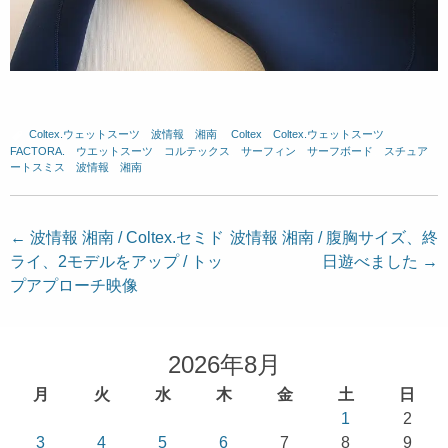
Coltex.ウェットスーツ
、
波情報 湘南
、
Coltex
、
Coltex.ウェットスーツ
、
FACTORA.
、
ウエットスーツ
、
コルテックス
、
サーフィン
、
サーフボード
、
スチュア
ートスミス
、
波情報 湘南
投
←
波情報 湘南 / Coltex.セミド
波情報 湘南 / 腹胸サイズ、終
ライ、2モデルをアップ / トッ
日遊べました
→
稿
プアプローチ映像
ナ
ビ
ゲ
2026年8月
ー
月
火
水
木
金
土
日
シ
1
2
ョ
3
4
5
6
7
8
9