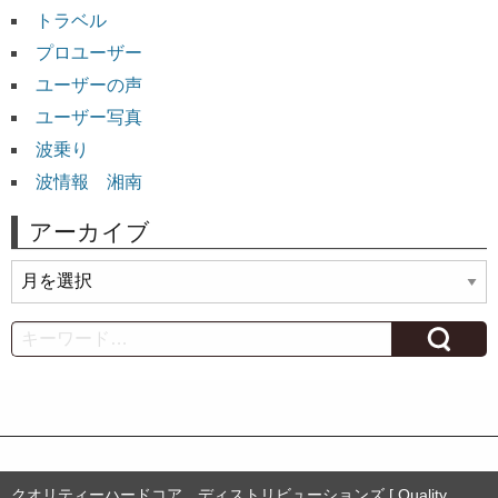
トラベル
プロユーザー
ユーザーの声
ユーザー写真
波乗り
波情報 湘南
アーカイブ
ア
ー
カ
Search
イ
ブ
クオリティーハードコア ディストリビューションズ [ Quality