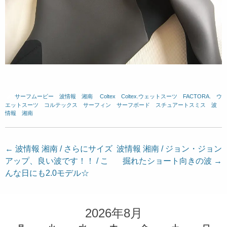
サーフムービー
、
波情報 湘南
、
Coltex
、
Coltex.ウェットスーツ
、
FACTORA.
、
ウ
エットスーツ
、
コルテックス
、
サーフィン
、
サーフボード
、
スチュアートスミス
、
波
情報 湘南
投
←
波情報 湘南 / さらにサイズ
波情報 湘南 / ジョン・ジョン
アップ、良い波です！！ / こ
掘れたショート向きの波
→
稿
んな日にも2.0モデル☆
ナ
ビ
ゲ
2026年8月
ー