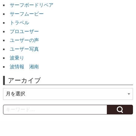
サーフボードリペア
サーフムービー
トラベル
プロユーザー
ユーザーの声
ユーザー写真
波乗り
波情報 湘南
アーカイブ
ア
ー
カ
Search
イ
ブ