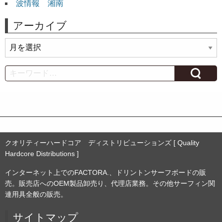
波情報 湘南
アーカイブ
ア
ー
カ
Search
イ
ブ
クオリティーハードコア ディストリビューションズ [ Quality
Hardcore Distributions ]
インターネット上でのFACTORA.、ドリントンサーフボードの販
売。販売店へのOEM製品卸売り、代理店業務。その他サーフィン関
連用具全般の販売。
サイトマップ