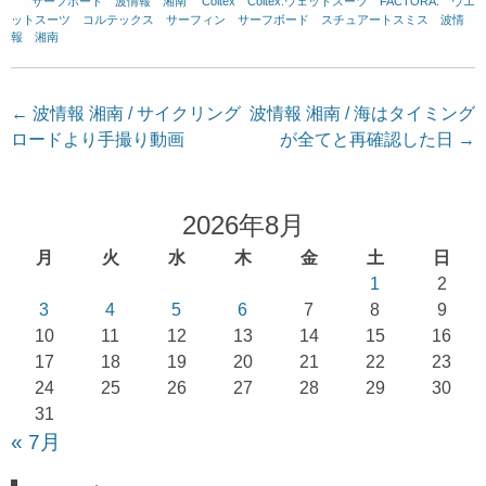
サーフボード
、
波情報 湘南
、
Coltex
、
Coltex.ウェットスーツ
、
FACTORA.
、
ウエ
ットスーツ
、
コルテックス
、
サーフィン
、
サーフボード
、
スチュアートスミス
、
波情
報 湘南
投
←
波情報 湘南 / サイクリング
波情報 湘南 / 海はタイミング
ロードより手撮り動画
が全てと再確認した日
→
稿
ナ
ビ
2026年8月
ゲ
月
火
水
木
金
土
日
ー
1
2
シ
3
4
5
6
7
8
9
ョ
10
11
12
13
14
15
16
17
18
19
20
21
22
23
ン
24
25
26
27
28
29
30
31
« 7月